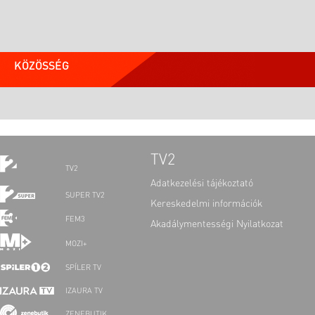
KÖZÖSSÉG
TV2
TV2
Adatkezelési tájékoztató
SUPER TV2
Kereskedelmi információk
FEM3
Akadálymentességi Nyilatkozat
MOZI+
SPÍLER TV
IZAURA TV
ZENEBUTIK