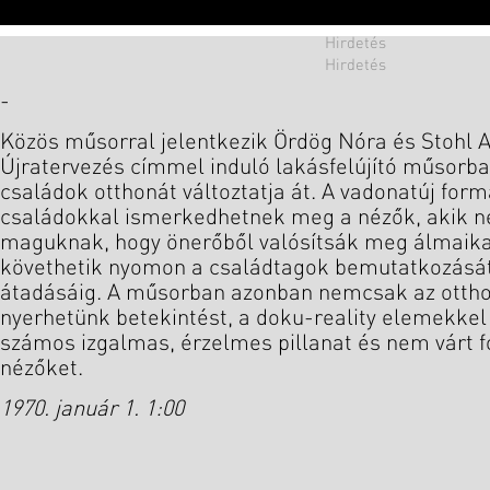
-
Közös műsorral jelentkezik Ördög Nóra és Stohl A
Újratervezés címmel induló lakásfelújító műsorban
családok otthonát változtatja át. A vadonatúj fo
családokkal ismerkedhetnek meg a nézők, akik 
maguknak, hogy önerőből valósítsák meg álmaikat
követhetik nyomon a családtagok bemutatkozását
átadásáig. A műsorban azonban nemcsak az ottho
nyerhetünk betekintést, a doku-reality elemekke
számos izgalmas, érzelmes pillanat és nem várt f
nézőket.
1970. január 1. 1:00