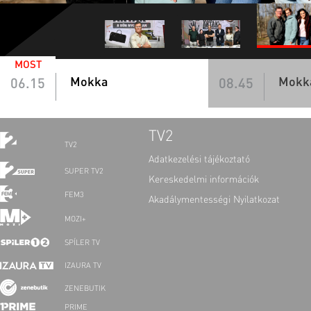
MOST
Mokka
Mokk
06.15
08.45
TV2
TV2
Adatkezelési tájékoztató
SUPER TV2
Kereskedelmi információk
FEM3
Akadálymentességi Nyilatkozat
MOZI+
SPÍLER TV
IZAURA TV
ZENEBUTIK
PRIME