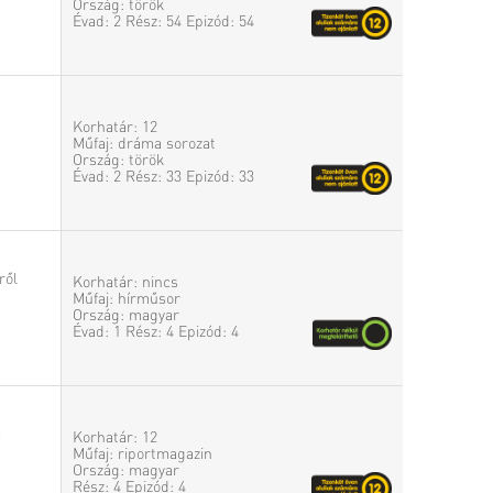
Ország: török
Évad: 2 Rész: 54 Epizód: 54
Korhatár: 12
Műfaj: dráma sorozat
Ország: török
Évad: 2 Rész: 33 Epizód: 33
ről
Korhatár: nincs
Műfaj: hírműsor
Ország: magyar
Évad: 1 Rész: 4 Epizód: 4
a
Korhatár: 12
Műfaj: riportmagazin
Ország: magyar
Rész: 4 Epizód: 4