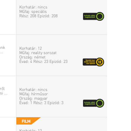
Korhatár: nincs
Műfaj: speciális
Rész: 208 Epizód: 208
unk
Korhatár: 12
..
Műfaj: reality sorozat
Ország: német
Évad: 4 Rész: 23 Epizód: 23
ről
Korhatár: nincs
i ...
Műfaj: hírműsor
Ország: magyar
Évad: 1 Rész: 3 Epizód: 3