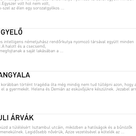
Egyszer volt hol nem volt,
szel az élen egy sorozatgyilkos ...
ÜGYELŐ
és intelligens németjuhász rendőrkutya nyomozó társával együtt minden
A halott és a csecsemő,
 megfojtanak a saját lakásában a ...
ANGYALA
l korábban történt tragédia óta még mindig nem tud túllépni azon, hogy 
a el a gyermekét. Helena és Demián az esküvőjükre készülnek. Jezabel arr
ULI ÁRVÁK
 küzd a túlélésért Isztambul utcáin, miközben a hatóságok és a bűnözők
 menekülnek. Legidősebb nővérük, Azize vezetésével a kötelék az ...