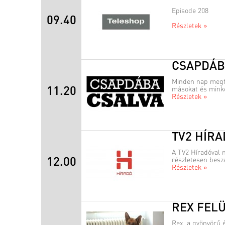
Episode 208
09.40
Részletek »
CSAPDÁB
Minden nap megtö
11.20
másokat és minke
Részletek »
TV2 HÍR
A TV2 Híradóval 
12.00
részletesen besz
Részletek »
REX FEL
Rex, a gyönyörű 