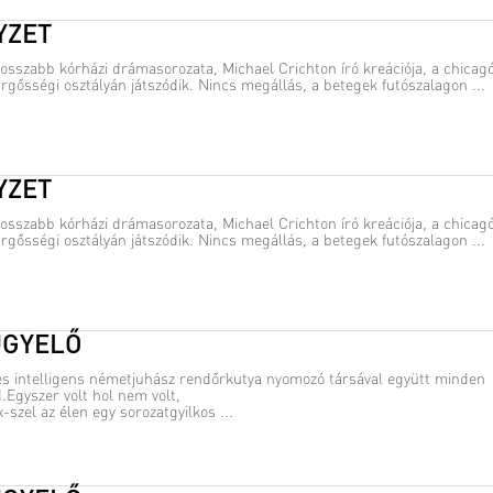
YZET
hosszabb kórházi drámasorozata, Michael Crichton író kreációja, a chicagó
gősségi osztályán játszódik. Nincs megállás, a betegek futószalagon ...
YZET
hosszabb kórházi drámasorozata, Michael Crichton író kreációja, a chicagó
gősségi osztályán játszódik. Nincs megállás, a betegek futószalagon ...
ÜGYELŐ
és intelligens németjuhász rendőrkutya nyomozó társával együtt minden
Egyszer volt hol nem volt,
szel az élen egy sorozatgyilkos ...