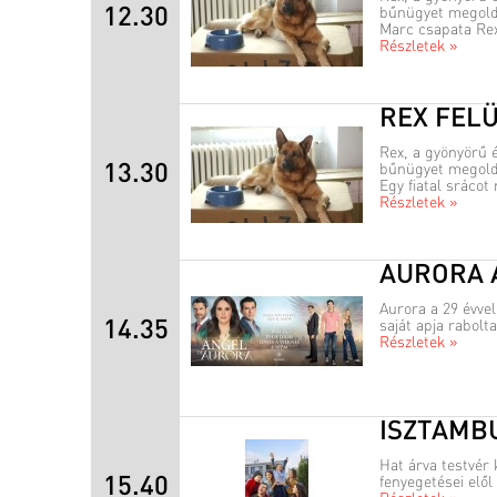
12.30
bűnügyet megold.
Marc csapata Rex-
Részletek »
REX FEL
Rex, a gyönyörű 
13.30
bűnügyet megold.
Egy fiatal srácot
Részletek »
AURORA 
Aurora a 29 évve
14.35
saját apja rabolt
Részletek »
ISZTAMB
Hat árva testvér
15.40
fenyegetései elől