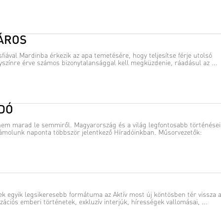
VÁROS
isfiával Mardinba érkezik az apa temetésére, hogy teljesítse férje utolsó
yszínre érve számos bizonytalansággal kell megküzdenie, ráadásul az ...
ADÓ
nem marad le semmiről. Magyarország és a világ legfontosabb történései
ámolunk naponta többször jelentkező Híradóinkban. Műsorvezetők:
ek egyik legsikeresebb formátuma az Aktív most új köntösben tér vissza 
ációs emberi történetek, exkluzív interjúk, hírességek vallomásai, ...