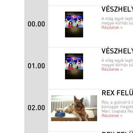
VÉSZHEL
A világ egyik leg
00.00
megyei kórház sür
Részletek »
VÉSZHEL
A világ egyik leg
01.00
megyei kórház sür
Részletek »
REX FEL
Rex, a gyönyörű 
02.00
bűnügyet megold.
Marc csapata Rex-
Részletek »