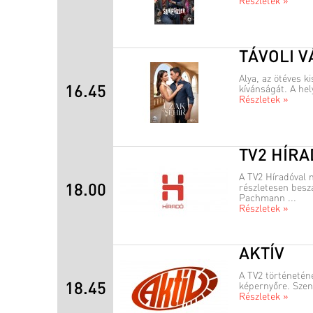
Részletek »
TÁVOLI 
Alya, az ötéves k
16.45
kívánságát. A hel
Részletek »
TV2 HÍR
A TV2 Híradóval 
18.00
részletesen besz
Pachmann ...
Részletek »
AKTÍV
A TV2 történetén
18.45
képernyőre. Szenz
Részletek »