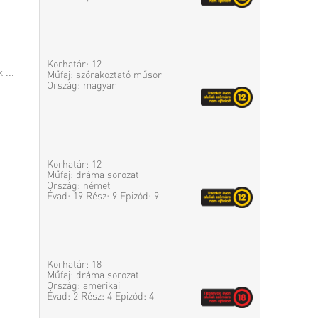
Korhatár: 12
 ...
Műfaj: szórakoztató műsor
Ország: magyar
Korhatár: 12
Műfaj: dráma sorozat
Ország: német
Évad: 19 Rész: 9 Epizód: 9
Korhatár: 18
Műfaj: dráma sorozat
Ország: amerikai
Évad: 2 Rész: 4 Epizód: 4