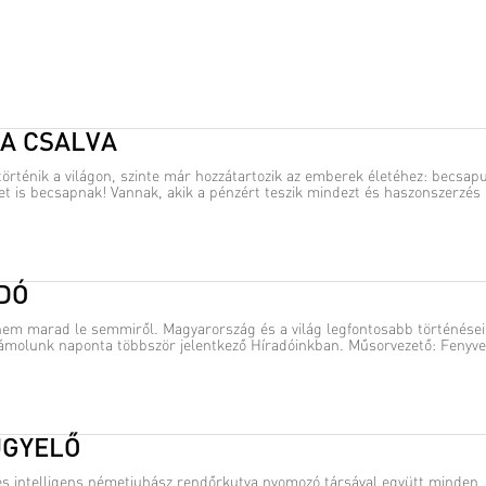
A CSALVA
rténik a világon, szinte már hozzátartozik az emberek életéhez: becsap
t is becsapnak! Vannak, akik a pénzért teszik mindezt és haszonszerzés .
ADÓ
nem marad le semmiről. Magyarország és a világ legfontosabb történései
ámolunk naponta többször jelentkező Híradóinkban. Műsorvezető: Fenyves
ÜGYELŐ
és intelligens németjuhász rendőrkutya nyomozó társával együtt minden