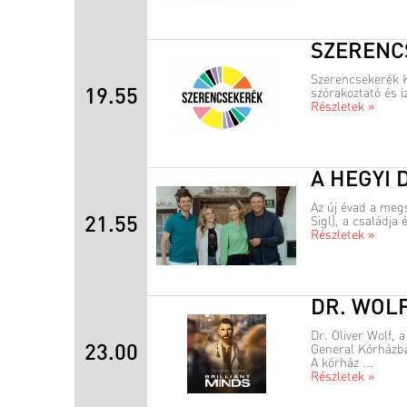
SZERENC
Szerencsekerék K
19.55
szórakoztató és i
Részletek »
A HEGYI
Az új évad a meg
21.55
Sigl), a családja
Részletek »
DR. WOL
Dr. Oliver Wolf,
23.00
General Kórházba
A kórház ...
Részletek »