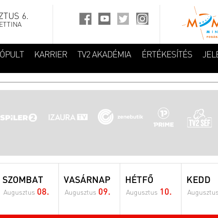
TUS 6.
ETTINA
FÓPULT
KARRIER
TV2 AKADÉMIA
ÉRTÉKESÍTÉS
JEL
SZOMBAT
VASÁRNAP
HÉTFŐ
KEDD
08.
09.
10.
Augusztus
Augusztus
Augusztus
Augusztu