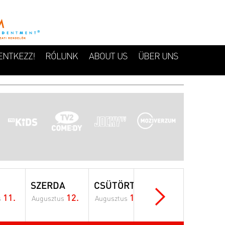
ENTKEZZ!
RÓLUNK
ABOUT US
ÜBER UNS
SZERDA
CSÜTÖRTÖK
PÉNTEK
11.
12.
13.
14.
s
Augusztus
Augusztus
Augusztus