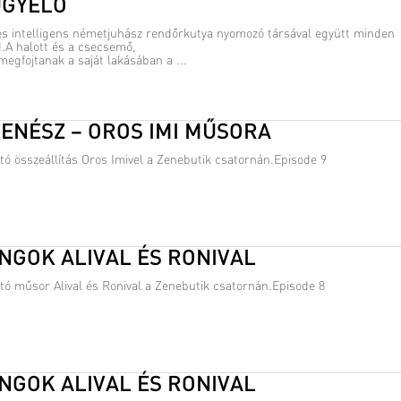
ÜGYELŐ
és intelligens németjuhász rendőrkutya nyomozó társával együtt minden
A halott és a csecsemő,
 megfojtanak a saját lakásában a ...
ENÉSZ – OROS IMI MŰSORA
tó összeállítás Oros Imivel a Zenebutik csatornán.Episode 9
NGOK ALIVAL ÉS RONIVAL
tó műsor Alival és Ronival a Zenebutik csatornán.Episode 8
NGOK ALIVAL ÉS RONIVAL