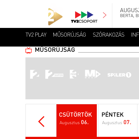
AUGUSZ
BERTA, B
TV2 PLAY
MŰSORÚJSÁG
SZÓRAKOZÁS
IN
MŰSORÚJSÁG
CSÜTÖRTÖK
PÉNTEK
06.
07.
Augusztus
Augusztus