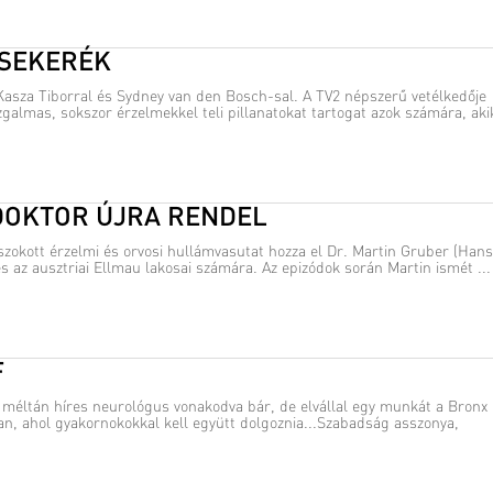
SEKERÉK
asza Tiborral és Sydney van den Bosch-sal. A TV2 népszerű vetélkedője
zgalmas, sokszor érzelmekkel teli pillanatokat tartogat azok számára, akik
 DOKTOR ÚJRA RENDEL
szokott érzelmi és orvosi hullámvasutat hozza el Dr. Martin Gruber (Hans
 és az ausztriai Ellmau lakosai számára. Az epizódok során Martin ismét ...
F
 a méltán híres neurológus vonakodva bár, de elvállal egy munkát a Bronx
n, ahol gyakornokokkal kell együtt dolgoznia...Szabadság asszonya,