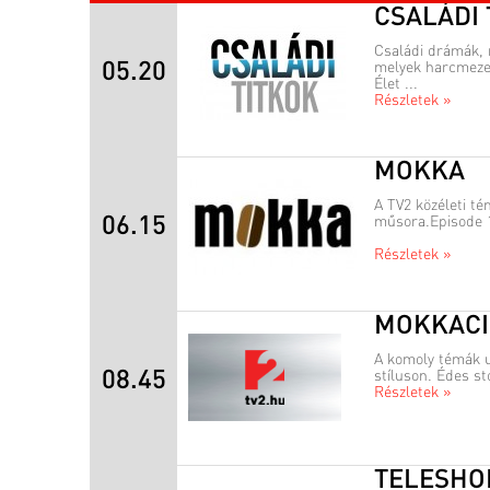
CSALÁDI 
Családi drámák, 
05.20
melyek harcmezej
Élet ...
Részletek »
MOKKA
A TV2 közéleti té
06.15
műsora.Episode 
Részletek »
MOKKAC
A komoly témák u
08.45
stíluson. Édes st
Részletek »
TELESHO