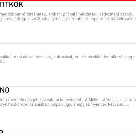
TITKOK
megdöbbentő történetek, embert próbáló helyzetek. Hétköznapi csaták,
én családtagok kerülnek egymással szembe. A legjobb forgatókönyveket
mákkal, napi aktualitásokkal, kultúrával, bulvár hírekkel foglalkozó reggel
150
INO
tán mindenkinek jól esik valami könnyedebb. A Mokka után kicsit lazítun
oryk habkönnyű tálalásban, éppen úgy, ahogy az ínyencek kedvelik. ...
P