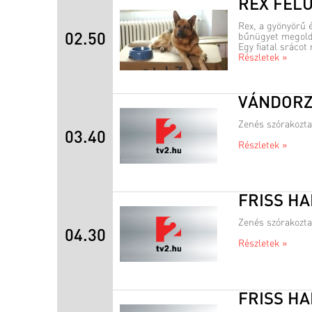
REX FEL
Rex, a gyönyörű 
02.50
bűnügyet megold.
Egy fiatal srácot
Részletek »
VÁNDORZ
Zenés szórakozta
03.40
Részletek »
FRISS HA
Zenés szórakozta
04.30
Részletek »
FRISS HA