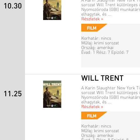
A Karin Slaughter New York Ti
10.30
sorozat Will Trent különleges 
Nyomozóiroda (GBI) munkatársá
elhagytak, és ...
Részletek »
Korhatár: nincs
Műfaj: krimi sorozat
Ország: amerikai
Évad: 1 Rész: 7 Epizód: 7
WILL TRENT
A Karin Slaughter New York Ti
11.25
sorozat Will Trent különleges 
Nyomozóiroda (GBI) munkatársá
elhagytak, és ...
Részletek »
Korhatár: nincs
Műfaj: krimi sorozat
Ország: amerikai