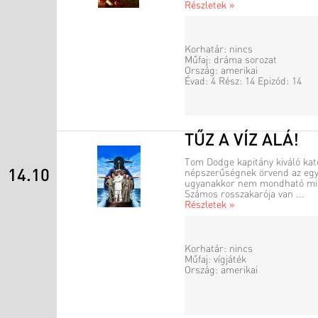
Részletek »
Korhatár: nincs
Műfaj: dráma sorozat
Ország: amerikai
Évad: 4 Rész: 14 Epizód: 14
TŰZ A VÍZ ALÁ!
Tom Dodge kapitány kiváló kato
14.10
népszerűségnek örvend az egy
ugyanakkor nem mondható mind
Számos rosszakarója van ...
Részletek »
Korhatár: nincs
Műfaj: vígjáték
Ország: amerikai