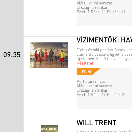
Műfaj: krimi sorozat
Ország: amerikai
Évad: 1 Rész: 11 Epizód: 11
VÍZIMENTŐK: HA
Oʻahu északi partján Sonny Jen
09.35
vízimentő csapata figyeli a ves
új vízimentő-jelöltek versenye
Részletek »
Korhatár: nincs
Műfaj: krimi sorozat
Ország: amerikai
Évad: 1 Rész: 12 Epizód: 12
WILL TRENT