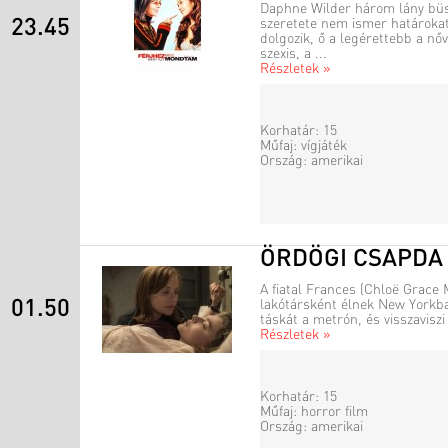
Daphne Wilder három lány büsz
23.45
szeretete nem ismer határoka
dolgozik, ő a legérettebb a nő
szexis, a ...
Részletek »
Korhatár: 15
Műfaj: vígjáték
Ország: amerikai
ÖRDÖGI CSAPDA
A fiatal Frances (Chloë Grace 
01.50
lakótársként élnek New Yorkba
táskát a metrón, és visszaviszi
Részletek »
Korhatár: 15
Műfaj: horror film
Ország: amerikai