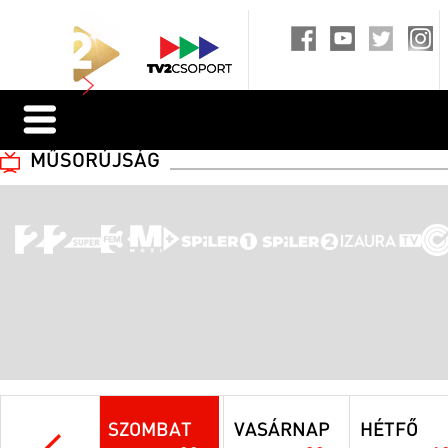
MŰSORÚJSÁG
SZOMBAT
VASÁRNAP
HÉTFŐ