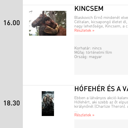
KINCSEM
Blaskovich Ernő mindenét elve
16.00
Céltalan, kicsapongó életet él
nagy lehetősége, Kincsem, a cso
Részletek »
Korhatár: nincs
Műfaj: történelmi film
Ország: magyar
HÓFEHÉR ÉS A 
Ebben a látványos akció-kaland
18.30
Hófehért, aki szebb az őt elpu
királynőnél (Charlize Theron
...
Részletek »