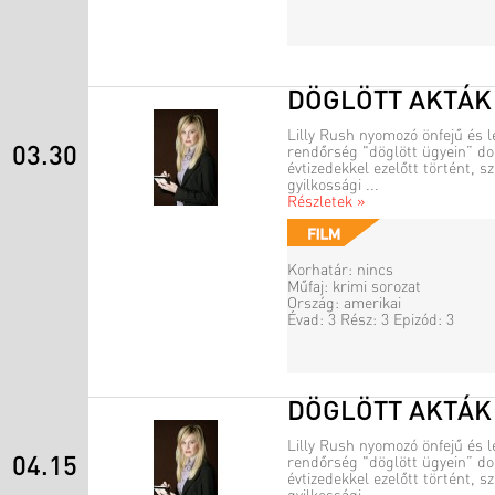
DÖGLÖTT AKTÁK
Lilly Rush nyomozó önfejű és l
03.30
rendőrség "döglött ügyein” dol
évtizedekkel ezelőtt történt, 
gyilkossági ...
Részletek »
Korhatár: nincs
Műfaj: krimi sorozat
Ország: amerikai
Évad: 3 Rész: 3 Epizód: 3
DÖGLÖTT AKTÁK
Lilly Rush nyomozó önfejű és l
04.15
rendőrség "döglött ügyein” dol
évtizedekkel ezelőtt történt, 