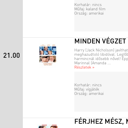
Korhatár: nincs
Műfaj: kaland film
Ország: amerikai
MINDEN VÉGZET
Harry (Jack Nicholson) javíthat
21.00
meghazudtoló libidóval. Legfőb
harmincnál idősebb nővel! Épp
Marinnal (Amanda ...
Részletek »
Korhatár: nincs
Műfaj: vígjáték
Ország: amerikai
FÉRJHEZ MÉSZ,