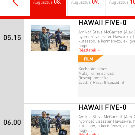
08.
09.
10
Augusztus
Augusztus
Augusztus
HAWAII FIVE-0
Amikor Steve McGarrett (Alex 
05.15
nyomozó visszatér Hawaii-ra, 
kutasson, a kormányzó, aki gye
hogy ...
Részletek »
Korhatár: nincs
Műfaj: krimi sorozat
Ország: amerikai
Évad: 9 Rész: 8 Epizód: 8
HAWAII FIVE-0
Amikor Steve McGarrett (Alex 
06.00
nyomozó visszatér Hawaii-ra, 
kutasson, a kormányzó, aki gye
hogy ...