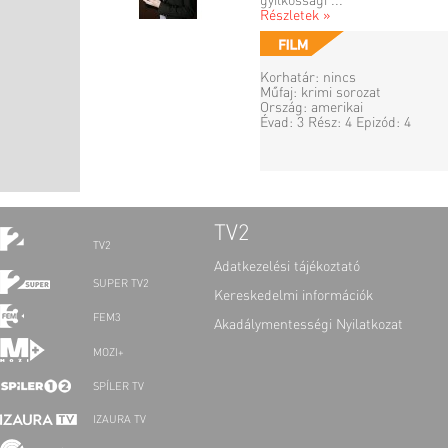
gyilkossági ...
Részletek »
Korhatár: nincs
Műfaj: krimi sorozat
Ország: amerikai
Évad: 3 Rész: 4 Epizód: 4
TV2
TV2
Adatkezelési tájékoztató
SUPER TV2
Kereskedelmi információk
FEM3
Akadálymentességi Nyilatkozat
MOZI+
SPÍLER TV
IZAURA TV