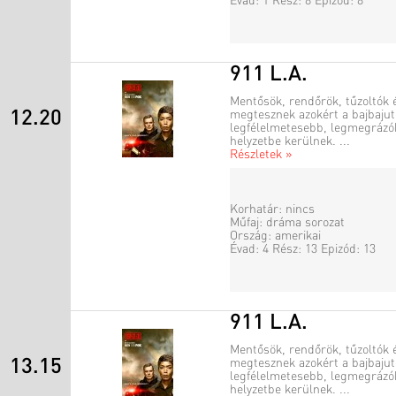
Évad: 1 Rész: 8 Epizód: 8
911 L.A.
Mentősök, rendőrök, tűzoltók 
12.20
megtesznek azokért a bajbajuto
legfélelmetesebb, legmegrázó
helyzetbe kerülnek. ...
Részletek »
Korhatár: nincs
Műfaj: dráma sorozat
Ország: amerikai
Évad: 4 Rész: 13 Epizód: 13
911 L.A.
Mentősök, rendőrök, tűzoltók 
13.15
megtesznek azokért a bajbajuto
legfélelmetesebb, legmegrázó
helyzetbe kerülnek. ...