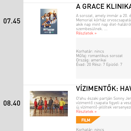
A GRACE KLINIK
A sorozat, amely immár a 20. é
07.45
Memorial kórház orvoscsapatá
akik nap mint nap élet-halálró
szembesülnek. ...
Részletek »
Korhatár: nincs
Műfaj: romantikus sorozat
Ország: amerikai
Évad: 20 Rész: 7 Epizód: 7
VÍZIMENTŐK: HA
Oʻahu északi partján Sonny Jen
08.40
vízimentő csapata figyeli a ves
új vízimentő-jelöltek versenye
Részletek »
Korhatár: nincs