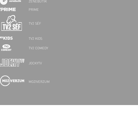
ZENEBUTIK
PRIME
TV2 SÉF
TV2 KIDS
TV2 COMEDY
JOCKYTV
MOZIVERZUM