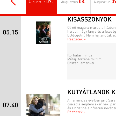
07.
08.
09
Augusztus
Augusztus
Augusztus
KISASSZONYOK
Öt nő magára marad a házban
05.15
harcol: négy lánya és a feleség
boldogulni. Nem hajlandóak elfo
Részletek »
Korhatár: nincs
Műfaj: történelmi film
Ország: amerikai
KUTYÁTLANOK K
A harmincas éveiben járó Sarah
07.40
családja segíteni akar neki par
és Christine a nővérük nevében
Részletek »