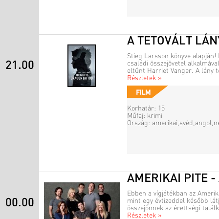
A TETOVÁLT LÁN
Stieg Larsson könyve alapján! 
21.00
családi összejövetel alkalmáva
eltűnt Harriet Vanger. A lány t
Részletek »
Korhatár: 15
Műfaj: krimi
Ország: amerikai,svéd,angol,
AMERIKAI PITE 
Ebben a vígjátékban az Amerikai
00.00
mint egy évtizeddel később lát
összejönnek az érettségi talál
Részletek »