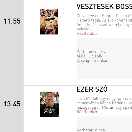
VESZTESEK BOS
Clay, Jensen, Roque, Pooch é
11.55
Haderő tagja. Az elit kommand
Amerika érdekeit veszély fenyeg
bolíviai ...
Részletek »
Korhatár: nincs
Műfaj: vígjáték
Ország: amerikai
EZER SZÓ
Jack McCall egy nagydumás, ön
13.45
reményében képes bárkinek tel
hazugsággal. Miután egy spirit
Részletek »
Korhatár: nincs