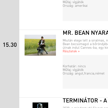
Műfaj: vígjáték
Ország: amerikai
MR. BEAN NYAR
Miután elege lett a siralmas, n
15.30
Bean becsomagol a bőröndjébe
útnak indul Cannes-ba, egy kis
Részletek »
Korhatár: nincs
Műfaj: vígjáték
Ország: angol,francia,német
TERMINÁTOR - 