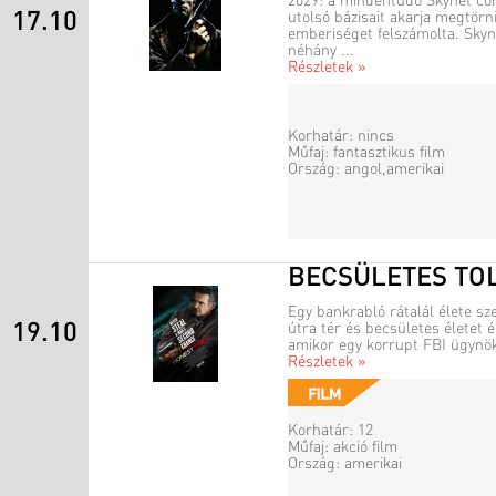
2029: a mindentudó Skynet co
17.10
utolsó bázisait akarja megtörn
emberiséget felszámolta. Skyn
néhány ...
Részletek »
Korhatár: nincs
Műfaj: fantasztikus film
Ország: angol,amerikai
BECSÜLETES TO
Egy bankrabló rátalál élete sz
19.10
útra tér és becsületes életet é
amikor egy korrupt FBI ügynökn
Részletek »
Korhatár: 12
Műfaj: akció film
Ország: amerikai