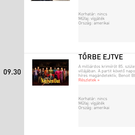
Korhatár: nincs
Műfaj: vígjáték
Ország: amerikai
TŐRBE EJTVE
A milliárdos krimiírót 85. szüle
09.30
villájában. A partit követő napo
híres magándetektív, Benoit Bla
Részletek »
Korhatár: nincs
Műfaj: vígjáték
Ország: amerikai