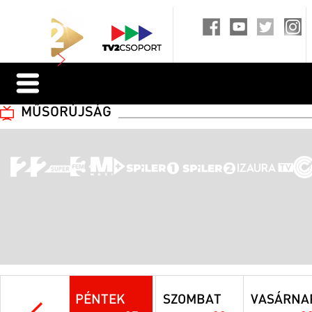
MŰSORÚJSÁG
PÉNTEK
SZOMBAT
VASÁRNA