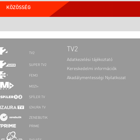
KÖZÖSSÉG
TV2
TV2
Adatkezelési tájékoztató
SUPER TV2
Kereskedelmi információk
FEM3
Akadálymentességi Nyilatkozat
MOZI+
SPÍLER TV
IZAURA TV
ZENEBUTIK
PRIME