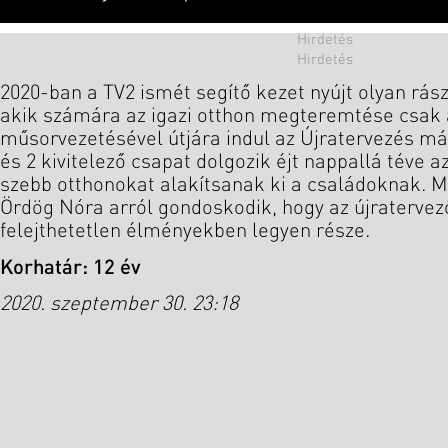
2020-ban a TV2 ismét segítő kezet nyújt olyan rás
akik számára az igazi otthon megteremtése csak
műsorvezetésével útjára indul az Újratervezés má
és 2 kivitelező csapat dolgozik éjt nappallá téve 
szebb otthonokat alakítsanak ki a családoknak. M
Ördög Nóra arról gondoskodik, hogy az újraterve
felejthetetlen élményekben legyen része.
Korhatár: 12 év
2020. szeptember 30. 23:18