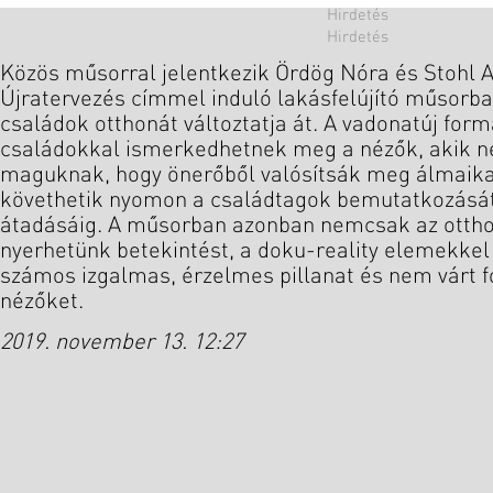
Közös műsorral jelentkezik Ördög Nóra és Stohl A
Újratervezés címmel induló lakásfelújító műsorban
családok otthonát változtatja át. A vadonatúj fo
családokkal ismerkedhetnek meg a nézők, akik 
maguknak, hogy önerőből valósítsák meg álmaikat
követhetik nyomon a családtagok bemutatkozását
átadásáig. A műsorban azonban nemcsak az ottho
nyerhetünk betekintést, a doku-reality elemekke
számos izgalmas, érzelmes pillanat és nem várt f
nézőket.
2019. november 13. 12:27