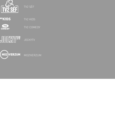
TV2 SÉF
TV2 KIDS
TV2 COMEDY
JOCKYTV
MOZIVERZUM