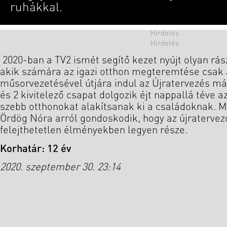
ruhákkal.
2020-ban a TV2 ismét segítő kezet nyújt olyan rá
akik számára az igazi otthon megteremtése csak
műsorvezetésével útjára indul az Újratervezés má
és 2 kivitelező csapat dolgozik éjt nappallá téve 
szebb otthonokat alakítsanak ki a családoknak. M
Ördög Nóra arról gondoskodik, hogy az újraterve
felejthetetlen élményekben legyen része.
Korhatár: 12 év
2020. szeptember 30. 23:14