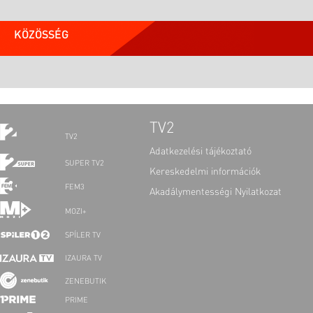
KÖZÖSSÉG
TV2
TV2
Adatkezelési tájékoztató
SUPER TV2
Kereskedelmi információk
FEM3
Akadálymentességi Nyilatkozat
MOZI+
SPÍLER TV
IZAURA TV
ZENEBUTIK
PRIME