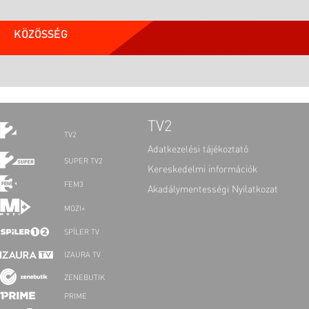
KÖZÖSSÉG
TV2
TV2
Adatkezelési tájékoztató
SUPER TV2
Kereskedelmi információk
FEM3
Akadálymentességi Nyilatkozat
MOZI+
SPÍLER TV
IZAURA TV
ZENEBUTIK
PRIME