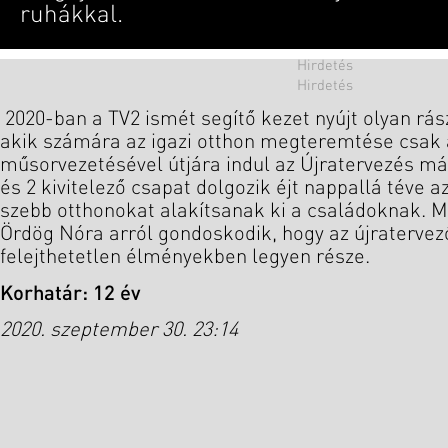
ruhákkal.
2020-ban a TV2 ismét segítő kezet nyújt olyan rá
akik számára az igazi otthon megteremtése csak
műsorvezetésével útjára indul az Újratervezés má
és 2 kivitelező csapat dolgozik éjt nappallá téve 
szebb otthonokat alakítsanak ki a családoknak. M
Ördög Nóra arról gondoskodik, hogy az újraterve
felejthetetlen élményekben legyen része.
Korhatár: 12 év
2020. szeptember 30. 23:14