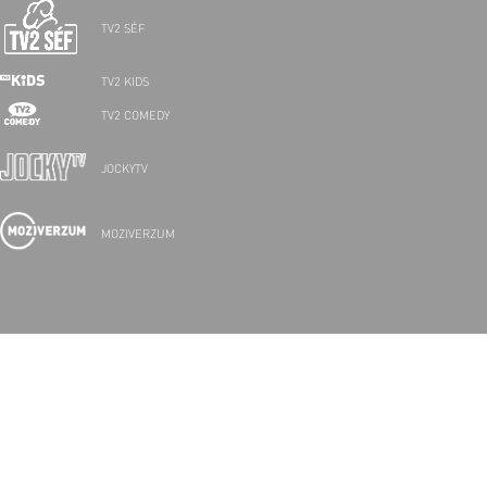
TV2 SÉF
TV2 KIDS
TV2 COMEDY
JOCKYTV
MOZIVERZUM