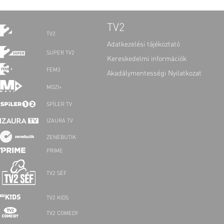
TV2
TV2
Adatkezelési tájékoztató
SUPER TV2
Kereskedelmi információk
FEM3
Akadálymentességi Nyilatkozat
MOZI+
SPÍLER TV
IZAURA TV
ZENEBUTIK
PRIME
TV2 SÉF
TV2 KIDS
TV2 COMEDY