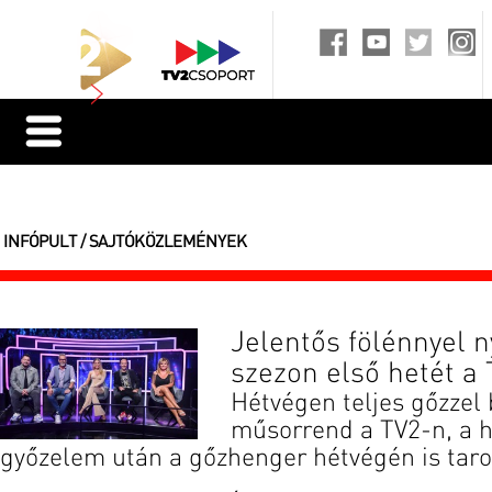
INFÓPULT / SAJTÓKÖZLEMÉNYEK
Jelentős fölénnyel n
szezon első hetét a 
Hétvégen teljes gőzzel 
műsorrend a TV2-n, a h
győzelem után a gőzhenger hétvégén is taro