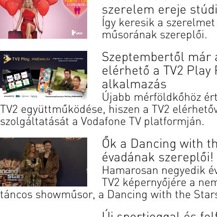
szerelem ereje stúdi
Így keresik a szerelmet
műsorának szereplői.
Szeptembertől már 
elérhető a TV2 Pla
alkalmazás
Újabb mérföldkőhöz ért
TV2 együttműködése, hiszen a TV2 elérhetőv
szolgáltatását a Vodafone TV platformján.
Ők a Dancing with t
évadának szereplői!
Hamarosan negyedik éva
TV2 képernyőjére a nem
táncos showműsor, a Dancing with the Star