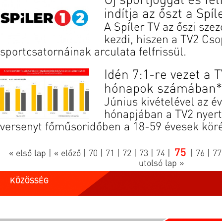
Új sportjoggal és fel
indítja az őszt a Spíl
A Spíler TV az őszi sze
kezdi, hiszen a TV2 Cso
sportcsatornáinak arculata felfrissül.
Idén 7:1-re vezet a T
hónapok számában*
Június kivételével az 
hónapjában a TV2 nyert
versenyt főműsoridőben a 18-59 évesek kör
75
« első lap
|
« előző
|
70
|
71
|
72
|
73
|
74
|
|
76
|
77
utolsó lap »
KÖZÖSSÉG