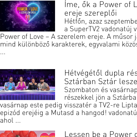
Íme, ők a Power of 
ereje szereplői
Hétfőn, azaz szeptembe
a SuperTV2 vadonatúj v
Power of Love – A szerelem ereje. A műsor 
mind különböző karakterek, egyvalami közös
...
Hétvégétől dupla ré
Sztárban Sztár lesz
Szombaton és vasárnap 
részekkel jön a Sztárba
vasárnap este pedig visszatér a TV2-re Lipta
epizód erejéig a Mutasd a hangod! vadonatú
ahol ...
Lessen be a Power o