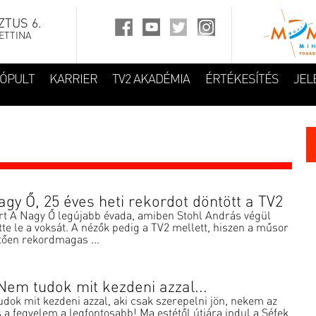
TUS 6.
ETTINA
FÓPULT
KARRIER
TV2 AKADÉMIA
ÉRTÉKESÍTÉS
JEL
agy Ő, 25 éves heti rekordot döntött a TV2
rt A Nagy Ő legújabb évada, amiben Stohl András végül
ette le a voksát. A nézők pedig a TV2 mellett, hiszen a műsor
tően rekordmagas ...
 Nem tudok mit kezdeni azzal...
dok mit kezdeni azzal, aki csak szerepelni jön, nekem az
s a fegyelem a legfontosabb! Ma estétől útjára indul a Séfek