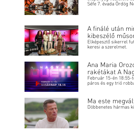
Séfe 7. évada Ördög Nó
A finálé után mi
kibeszélő műso
Elképesztő sikerrel f
keresi a szerelmet.
Ana Maria Orozc
rakétákat A Nag
Február 15-én 18:55-t
páros és egy trió robb
Ma este megvál
Döbbenetes hármas ki