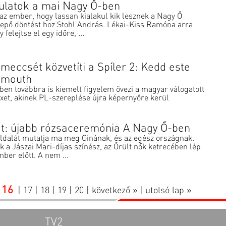
ulatok a mai Nagy Ő-ben
az ember, hogy lassan kialakul kik lesznek a Nagy Ő
epő döntést hoz Stohl András. Lékai-Kiss Ramóna arra
 felejtse el egy időre, ...
meccsét közvetíti a Spíler 2: Kedd este
emouth
en továbbra is kiemelt figyelem övezi a magyar válogatott
exet, akinek PL-szereplése újra képernyőre kerül
at: újabb rózsaceremónia A Nagy Ő-ben
ldalát mutatja ma meg Ginának, és az egész országnak.
k a Jászai Mari-díjas színész, az Őrült nők ketrecében lép
ber előtt. A nem ...
16
|
17
|
18
|
19
|
20
|
következő »
|
utolsó lap »
TV2