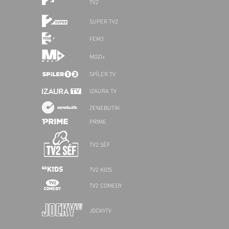
TV2
SUPER TV2
FEM3
MOZI+
SPÍLER TV
IZAURA TV
ZENEBUTIK
PRIME
TV2 SÉF
TV2 KIDS
TV2 COMEDY
JOCKYTV