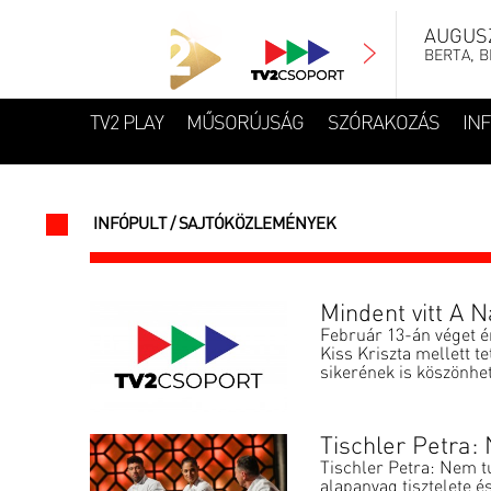
AUGUSZ
BERTA, B
TV2 PLAY
MŰSORÚJSÁG
SZÓRAKOZÁS
IN
INFÓPULT / SAJTÓKÖZLEMÉNYEK
Mindent vitt A N
Február 13-án véget é
Kiss Kriszta mellett t
sikerének is köszönhe
Tischler Petra:
Tischler Petra: Nem tu
alapanyag tisztelete é