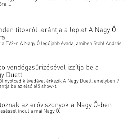
ra ...
nden titokról lerántja a leplet A Nagy Ő
ra
ut a TV2-n A Nagy Ő legújabb évada, amiben Stohl András
o vendégzsűrizésével izzítja be a
y Duett
ől nyolcadik évadával érkezik A Nagy Duett, amelyben 9
antja be az első élő show-t.
toznak az erőviszonyok a Nagy Ő-ben
eséssel indul a mai Nagy Ő.