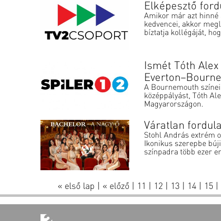
Elképesztő ford
Amikor már azt hinné 
kedvencei, akkor megl
bíztatja kollégáját, hogy
Ismét Tóth Alex 
Everton–Bourn
A Bournemouth színeib
középpályást, Tóth Al
Magyarországon.
Váratlan fordul
Stohl András extrém o
Ikonikus szerepbe búji
színpadra több ezer em
« első lap
|
« előző
|
11
|
12
|
13
|
14
|
15
|