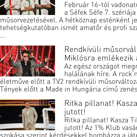
Február 16-tól vadonat
a Séfek Séfe 7. szériáj
műsorvezetésével. A hétköznap esténként je
tehetségkutatóban ismét amatőr és profi s
...
Rendkívüli műsorvál
Miklósra emlékezik 
Az egész országot meg
halálának híre. A rock’
életműve előtt a TV2 rendkívüli műsorváltozá
Tények előtt a Made in Hungária című zenés 
Ritka pillanat! Kasz
jutott!
Ritka pillanat! Kasza T
jutott! Az 1% Klub vas
szokása szerint kérdésekkel bombázza a ját