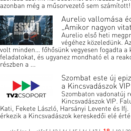
azonban még a műsorvezető sem számított! E
Aurelio vallomása é
„Amikor nagyon vitat
Aurelio első heti megp
végéhez közeledünk. A
volt minden… főhősünk vegyesen fogadta a 
feladatokat, és ugyanez mondható el a reakci
részben a ...
Szombat este új epiz
a Kincsvadászok VIP
Szombaton vadonatúj ré
Kincsvadászok VIP. Fal
Kati, Fekete László, Harsányi Levente és Ifj.
érkezik a Kincsvadászok kereskedői elé érté