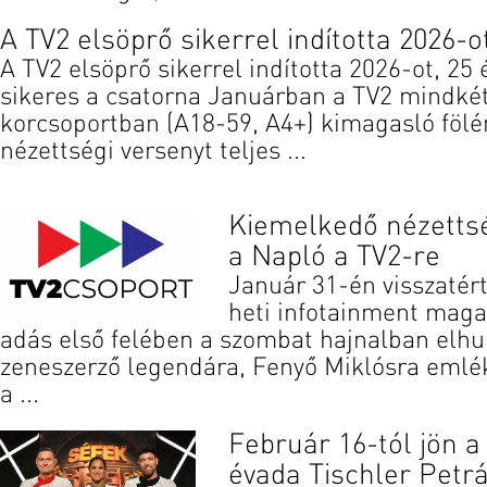
A TV2 elsöprő sikerrel indította 2026-o
A TV2 elsöprő sikerrel indította 2026-ot, 25 
sikeres a csatorna Januárban a TV2 mindké
korcsoportban (A18-59, A4+) kimagasló fölé
nézettségi versenyt teljes ...
Kiemelkedő nézettsé
a Napló a TV2-re
Január 31-én visszatér
heti infotainment magaz
adás első felében a szombat hajnalban elhu
zeneszerző legendára, Fenyő Miklósra emlé
a ...
Február 16-tól jön a
évada Tischler Petrá