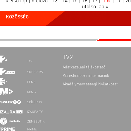
18
« első lap
|
« előző
|
13
|
14
|
15
|
16
|
17
|
|
19
|
20
utolsó lap »
KÖZÖSSÉG
TV2
TV2
Adatkezelési tájékoztató
SUPER TV2
Kereskedelmi információk
FEM3
Akadálymentességi Nyilatkozat
MOZI+
SPÍLER TV
IZAURA TV
ZENEBUTIK
PRIME