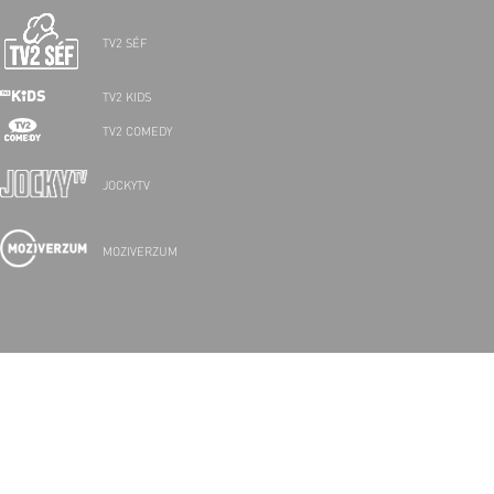
TV2 SÉF
TV2 KIDS
TV2 COMEDY
JOCKYTV
MOZIVERZUM