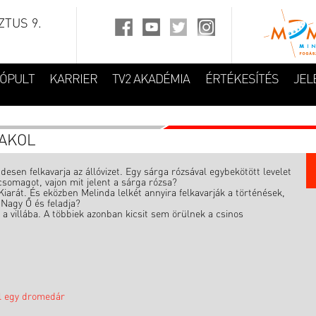
TUS 9.
FÓPULT
KARRIER
TV2 AKADÉMIA
ÉRTÉKESÍTÉS
JEL
PAKOL
sen felkavarja az állóvizet. Egy sárga rózsával egybekötött levelet
 csomagot, vajon mit jelent a sárga rózsa?
Kiarát. És eközben Melinda lelkét annyira felkavarják a történések,
 Nagy Ő és feladja?
 villába. A többiek azonban kicsit sem örülnek a csinos
l egy dromedár