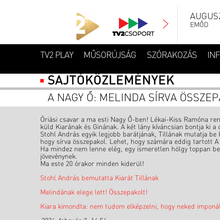
AUGUSZ
EMŐD
TV2 PLAY
MŰSORÚJSÁG
SZÓRAKOZÁS
IN
SAJTÓKÖZLEMÉNYEK
A NAGY Ő: MELINDA SÍRVA ÖSSZE
Óriási csavar a ma esti Nagy Ő-ben! Lékai-Kiss Ramóna rende
küld Kiarának és Ginának. A két lány kíváncsian bontja ki a
Stohl András egyik legjobb barátjának, Tillának mutatja be 
hogy sírva összepakol. Lehet, hogy számára eddig tartott A
Ha mindez nem lenne elég, egy ismeretlen hölgy toppan be a
jövevénynek.
Ma este 20 órakor minden kiderül!
Stohl András bemutatta Kiarát Tillának
Melindának elege lett! Összepakolt!
Kiara kimondta: nem tudom elképzelni, hogy neked imponá