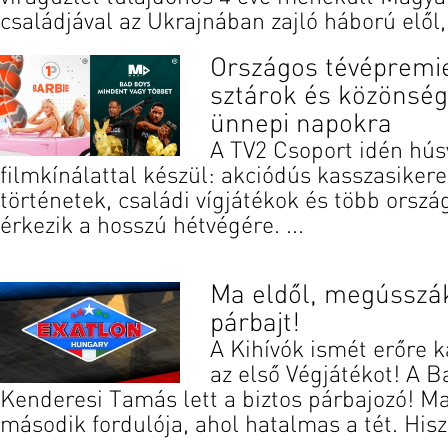
családjával az Ukrajnában zajló háború elől, 
Országos tévépremi
sztárok és közönsé
ünnepi napokra
A TV2 Csoport idén húsv
filmkínálattal készül: akciódús kasszasiker
történetek, családi vígjátékok és több orszá
érkezik a hosszú hétvégére. ...
Ma eldől, megússzák
párbajt!
A Kihívók ismét erőre 
az első Végjátékot! A B
Kenderesi Tamás lett a biztos párbajozó! Ma
második fordulója, ahol hatalmas a tét. Hisz