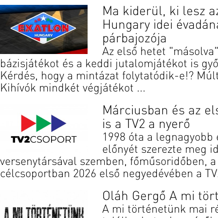
Ma kiderül, ki lesz a
Hungary idei évadána
párbajozója
Az első hetet "másolva"
bázisjátékot és a keddi jutalomjátékot is gy
Kérdés, hogy a mintázat folytatódik-e!? Múl
Kihívók mindkét végjátékot ...
Márciusban és az e
is a TV2 a nyerő
1998 óta a legnagyobb 
előnyét szerezte meg i
versenytársával szemben, főműsoridőben, a
célcsoportban 2026 első negyedévében a TV2 
Oláh Gergő A mi tö
A mi történetünk mai r