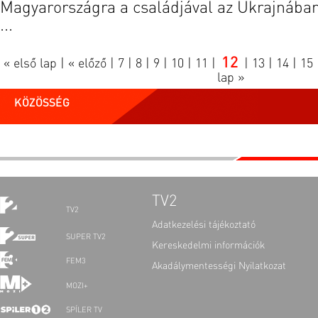
Magyarországra a családjával az Ukrajnában 
...
12
« első lap
|
« előző
|
7
|
8
|
9
|
10
|
11
|
|
13
|
14
|
15
lap »
KÖZÖSSÉG
TV2
TV2
Adatkezelési tájékoztató
SUPER TV2
Kereskedelmi információk
FEM3
Akadálymentességi Nyilatkozat
MOZI+
SPÍLER TV