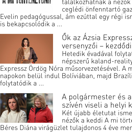
találkozhatnak a nézők
ceglédi önfenntartó ga
Evelin pedagógussal, ám ezúttal egy régi i
is bekapcsolódik a ...
Ők az Ázsia Express
versenyzői – kezdődi
Hetedik évadával folyta
népszerű kaland-reality
Expressz Ördög Nóra műsorvezetésével. A 
napokon belül indul Bolíviában, majd Brazíl
folytatódik a ...
A polgármester és a 
szívén viseli a helyi
Két újabb életutat ism
nézők a keddi A mi tör
Béres Diána virágüzlet tulajdonos 4 éve me