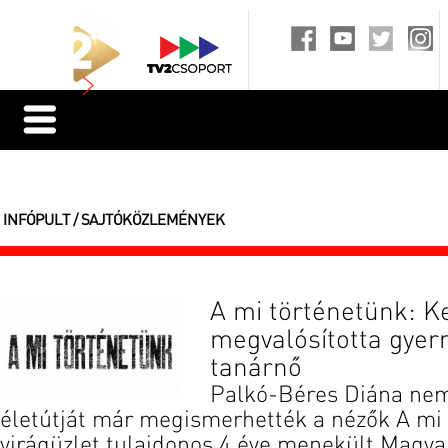
INFÓPULT / SAJTÓKÖZLEMÉNYEK
A mi történetünk: K
megvalósította gyer
tanárnő
Palkó-Béres Diána ne
életútját már megismerhették a nézők A mi
virágüzlet tulajdonos 4 éve menekült Magya