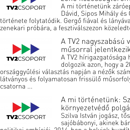
A mi történetünk záró
Dávid, Sipos Mihály és
története folytatódik. Gergő fiával és lány
zenekari próbára, a fesztiválszezon közeledté
A TV2 nagyszabású v
műsorral jelentkezi
A TV2 hírigazgatósága 
dolgozik azon, hogy a 
országgyűlési választás napján a nézők szá
látványos és folyamatosan frissülő műsorfol
csatorna ...
A mi történetünk: Szi
környezetvédő polg
Szilva István jogász, t
sajóbábonyi, akinek bá