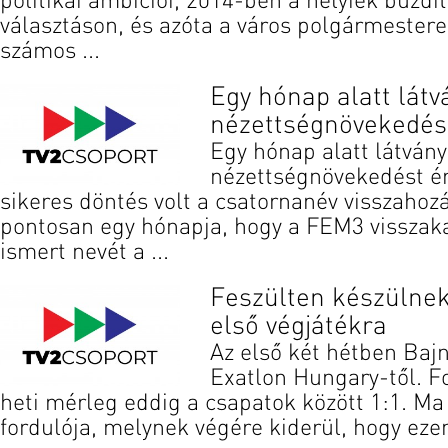
politikai ambíciói, 2014-ben a helyiek buzdít
választáson, és azóta a város polgármestere
számos ...
Egy hónap alatt látv
nézettségnövekedést
Egy hónap alatt látván
nézettségnövekedést ér
sikeres döntés volt a csatornanév visszahozá
pontosan egy hónapja, hogy a FEM3 visszaka
ismert nevét a ...
Feszülten készülnek
első végjátékra
Az első két hétben Baj
Exatlon Hungary-től. F
heti mérleg eddig a csapatok között 1:1. Ma 
fordulója, melynek végére kiderül, hogy ezen