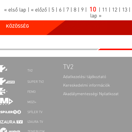
10
« első lap
|
« előző
|
5
|
6
|
7
|
8
|
9
|
|
11
|
12
|
13
|
lap »
KÖZÖSSÉG
TV2
TV2
Adatkezelési tájékoztató
SUPER TV2
Kereskedelmi információk
FEM3
Akadálymentességi Nyilatkozat
MOZI+
SPÍLER TV
IZAURA TV
ZENEBUTIK