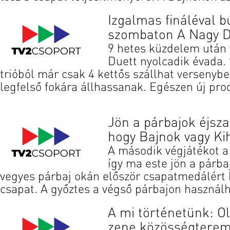
Izgalmas fináléval b
szombaton A Nagy D
9 hetes küzdelem után
Duett nyolcadik évada. 
trióból már csak 4 kettős szállhat versenyb
legfelső fokára állhassanak. Egészen új prod
Jön a párbajok éjsza
hogy Bajnok vagy Kih
A második végjátékot a
így ma este jön a párba
vegyes párbaj okán először csapatmedálért 
csapat. A győztes a végső párbajon használhat
A mi történetünk: O
zene közösségterem