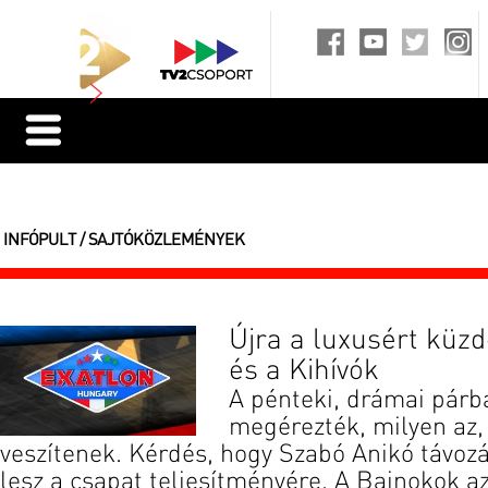
INFÓPULT / SAJTÓKÖZLEMÉNYEK
Újra a luxusért küz
és a Kihívók
A pénteki, drámai párba
megérezték, milyen az,
veszítenek. Kérdés, hogy Szabó Anikó távoz
lesz a csapat teljesítményére. A Bajnokok az 