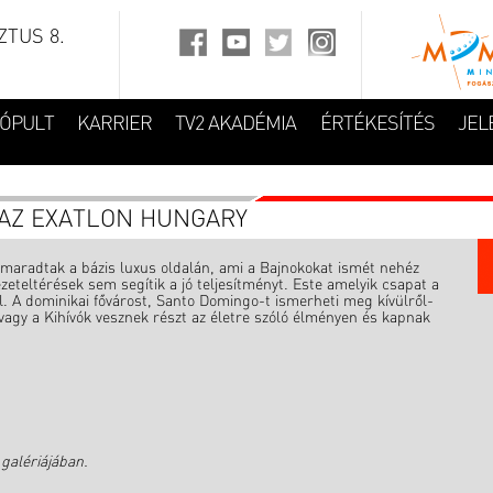
TUS 8.
FÓPULT
KARRIER
TV2 AKADÉMIA
ÉRTÉKESÍTÉS
JEL
AZ EXATLON HUNGARY
k maradtak a bázis luxus oldalán, ami a Bajnokokat ismét nehéz
zeteltérések sem segítik a jó teljesítményt. Este amelyik csapat a
 A dominikai fővárost, Santo Domingo-t ismerheti meg kívülről-
agy a Kihívók vesznek részt az életre szóló élményen és kapnak
galériájában.