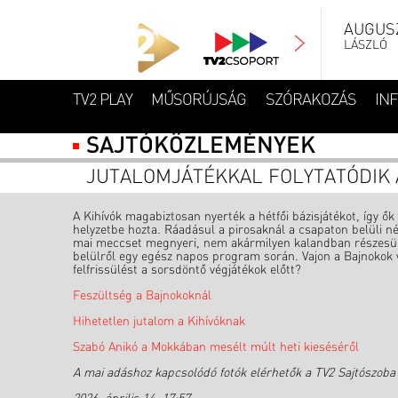
AUGUSZ
LÁSZLÓ
TV2 PLAY
MŰSORÚJSÁG
SZÓRAKOZÁS
IN
SAJTÓKÖZLEMÉNYEK
JUTALOMJÁTÉKKAL FOLYTATÓDIK 
A Kihívók magabiztosan nyerték a hétfői bázisjátékot, így ő
helyzetbe hozta. Ráadásul a pirosaknál a csapaton belüli né
mai meccset megnyeri, nem akármilyen kalandban részesül.
belülről egy egész napos program során. Vajon a Bajnokok v
felfrissülést a sorsdöntő végjátékok előtt?
Feszültség a Bajnokoknál
Hihetetlen jutalom a Kihívóknak
Szabó Anikó a Mokkában mesélt múlt heti kieséséről
A mai adáshoz kapcsolódó fotók elérhetők a TV2 Sajtószoba 