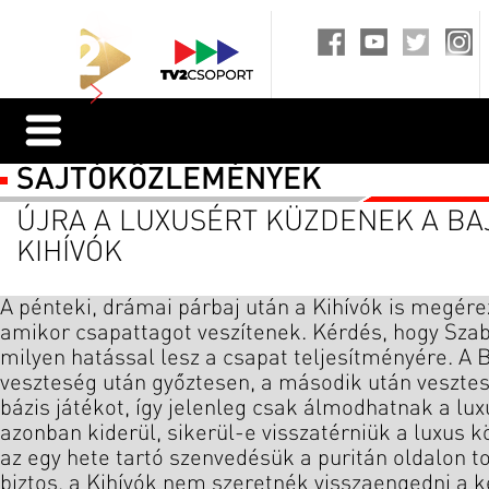
SAJTÓKÖZLEMÉNYEK
ÚJRA A LUXUSÉRT KÜZDENEK A BA
KIHÍVÓK
A pénteki, drámai párbaj után a Kihívók is megére
amikor csapattagot veszítenek. Kérdés, hogy Sza
milyen hatással lesz a csapat teljesítményére. A 
veszteség után győztesen, a második után vesztes
bázis játékot, így jelenleg csak álmodhatnak a lux
azonban kiderül, sikerül-e visszatérniük a luxus 
az egy hete tartó szenvedésük a puritán oldalon to
biztos, a Kihívók nem szeretnék visszaengedni a k