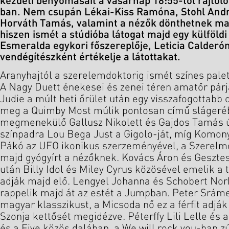
kezdeti benyomásait a vasárnap 18:55-től rajtol
ban. Nem csupán Lékai-Kiss Ramóna, Stohl Andrá
Horváth Tamás, valamint a nézők dönthetnek maj
hiszen ismét a stúdióba látogat majd egy külföldi 
Esmeralda egykori főszereplője, Leticia Calderón
vendégítészként értékelje a látottakat.
Aranyhajtól a szerelemdoktorig ismét színes pale
A Nagy Duett énekesei és zenei téren amatőr párja
Judie a múlt heti őrület után egy visszafogottabb
meg a Quimby Most múlik pontosan című slágeréb
megmenekülő Gallusz Nikolett és Gajdos Tamás új
színpadra Lou Bega Just a Gigolo-ját, míg Komony
Pákó az UFO ikonikus szerzeményével, a Szerelm
majd gyógyírt a nézőknek. Kovács Áron és Gesztes
után Billy Idol és Miley Cyrus közösével emelik a t
adják majd elő. Lengyel Johanna és Schobert Norb
rappelik majd át az estét a Jumpban. Peter Srám
magyar klasszikust, a Micsoda nő ez a férfit adjá
Szonja kettősét megidézve. Péterffy Lili Lelle és 
és a Five közös dalában, a We will rock you-ban z