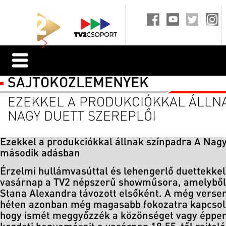
SAJTÓKÖZLEMÉNYEK
EZEKKEL A PRODUKCIÓKKAL ÁLLNA
NAGY DUETT SZEREPLŐI
Ezekkel a produkciókkal állnak színpadra A Nagy
második adásban
Érzelmi hullámvasúttal és lehengerlő duettekkel
vasárnap a TV2 népszerű showműsora, amelyből
Stana Alexandra távozott elsőként. A még verse
héten azonban még magasabb fokozatra kapcsol
hogy ismét meggyőzzék a közönséget vagy éppen