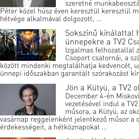
szeretné munkabeosztá
Péter közel húsz éven keresztül keresztül 
hétvége alkalmával dolgozott, ...
Sokszínű kínálattal 
ünnepekre a TV2 Cs
Izgalmas felhozatallal 
Csoport csatornái, a s
között mindenki megtalálhatja kedvencét, ug
ünnepi időszakban garantált szórakozást kíná
Jön a Kütyü, a TV2 
December 4-én Miskovi
vezetésével indul a TV
műsora, a Kütyü, az ok
vasárnap reggelenként jelentkező műsor a di
érdekességeit, a hétköznapokat ...