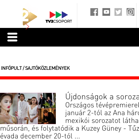
INFÓPULT / SAJTÓKÖZLEMÉNYEK
Újdonságok a soroz
Országos tévépremierek
január 2-tól az Ana há
mexikói sorozatot látha
műsorán, és folytatódik a Kuzey Güney - Tűz
évada december 20-tól ...