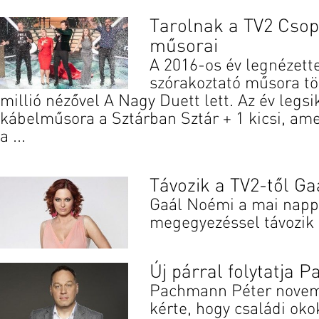
Tarolnak a TV2 Csop
műsorai
A 2016-os év legnézet
szórakoztató műsora t
millió nézővel A Nagy Duett lett. Az év legs
kábelműsora a Sztárban Sztár + 1 kicsi, ame
a ...
Távozik a TV2-től G
Gaál Noémi a mai napp
megegyezéssel távozik 
Új párral folytatja
Pachmann Péter novem
kérte, hogy családi oko