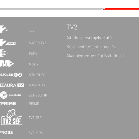
TV2
TV2
Adatkezelési tájékoztató
SUPER TV2
Kereskedelmi információk
FEM3
Akadálymentességi Nyilatkozat
MOZI+
SPÍLER TV
IZAURA TV
ZENEBUTIK
PRIME
TV2 SÉF
TV2 KIDS