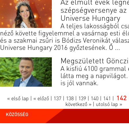
Az elmúlt évek legn
szépségversenye az 
Universe Hungary
A teljes lakosságból c
néző követte figyelemmel a vasárnap esti él
és a szakmai zsűri is Bódizs Veronikát válas
Universe Hungary 2016 győztesének. Ő ...
Megszületett Gönczi
A kisfiú 4100 grammal 
látta meg a napvilágot
is jól vannak.
142
« első lap
|
« előző
|
137
|
138
|
139
|
140
|
141
|
következő »
|
utolsó lap »
KÖZÖSSÉG