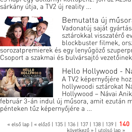
sárkány útja, a TV2 új reality ...
Bemutatta új műsora
Vadonatúj saját gyártá
sztárokkal visszatérő e
blockbuster filmek, or
sorozatpremierek és egy lenyűgöző szuperp
Csoport a szakmai és bulvársajtó vezetőinek 
Hello Hollywood - N
A TV2 képernyőjére hoz
hollywoodi sztárokat Ná
Hollywood – Návai Ani
február 3-án indul új műsora, amit ezután 
pénteken tűz képernyőjére a ...
140
« első lap
|
« előző
|
135
|
136
|
137
|
138
|
139
|
következő »
|
utolsó lap »