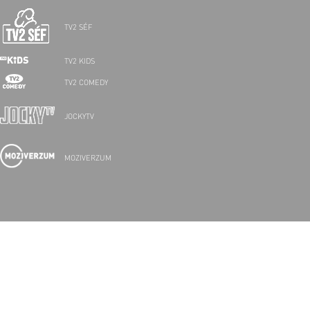
TV2 SÉF
TV2 KIDS
TV2 COMEDY
JOCKYTV
MOZIVERZUM