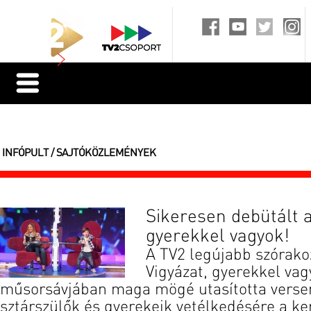
INFÓPULT / SAJTÓKÖZLEMÉNYEK
Sikeresen debütált a
gyerekkel vagyok!
A TV2 legújabb szórako
Vigyázat, gyerekkel va
műsorsávjában maga mögé utasította versen
sztárszülők és gyerekeik vetélkedésére a k