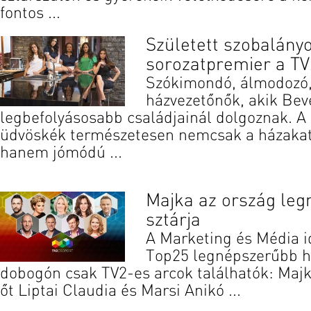
fontos ...
Született szobalány
sorozatpremier a TV
Szókimondó, álmodozó,
házvezetőnők, akik Beve
legbefolyásosabb családjainál dolgoznak. A 
üdvöskék természetesen nemcsak a házakat 
hanem jómódú ...
Majka az ország le
sztárja
A Marketing és Média id
Top25 legnépszerűbb hí
dobogón csak TV2-es arcok találhatók: Maj
őt Liptai Claudia és Marsi Anikó ...