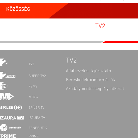
KÖZÖSSÉG
TV2
TV2
TV2
Adatkezelési tájékoztató
SUPER TV2
Kereskedelmi információk
FEM3
Akadálymentességi Nyilatkozat
MOZI+
SPÍLER TV
IZAURA TV
ZENEBUTIK
PRIME