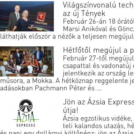
Világszínvonalú tech
az új Tények
Február 26-án 18 órát
Marsi Anikóval és Gönc
láthatják először a nézők a teljesen megújul
Hétfőtől megújul a 
Február 27-től megújul
csapattal és vadonatúj 
jelentkezik az ország l
műsora, a Mokka. A hétköznap reggelente je
adásokban Pachmann Péter és ...
Jön az Ázsia Expres
útja!
Ázsia egzotikus vidéke,
teli kalandos utazás, hé
és napi egy dollárnyi költőpénz: jön az Ázsi