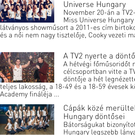
Universe Hungary
November 20-án a TV2-
Miss Universe Hungary 
látványos showműsort a 2011-es cím birtoko
és a női nem nagy tisztelője, Cooky vezeti m
A TV2 nyerte a döntő
A hétvégi főműsoridőt
célcsoportban vitte a T
döntője a hét legnézet
teljes lakosság, a 18-49 és a 18-59 évesek k
Academy fináléja ...
Cápák közé merülte
Hungary döntősei
Bátorságukat bizonyíto
Hungary legszebb lánya