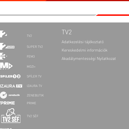
TV2
TV2
Adatkezelési tájékoztató
SUPER TV2
Kereskedelmi információk
FEM3
Akadálymentességi Nyilatkozat
MOZI+
SPÍLER TV
IZAURA TV
ZENEBUTIK
PRIME
TV2 SÉF