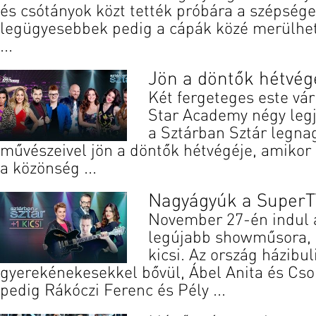
és csótányok közt tették próbára a szépsége
legügyesebbek pedig a cápák közé merülhe
...
Jön a döntők hétvég
Két fergeteges este vár
Star Academy négy legj
a Sztárban Sztár legna
művészeivel jön a döntők hétvégéje, amikor 
a közönség ...
Nagyágyúk a SuperT
November 27-én indul 
legújabb showműsora, 
kicsi. Az ország házibul
gyerekénekesekkel bővül, Ábel Anita és Cso
pedig Rákóczi Ferenc és Pély ...