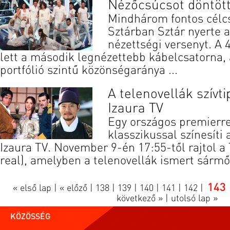
Nézőcsúcsot döntött
Mindhárom fontos célc
Sztárban Sztár nyerte 
nézettségi versenyt. A 
lett a második legnézettebb kábelcsatorna,
portfólió szintű közönségaránya ...
A telenovellák szívtip
Izaura TV
Egy országos premierre
klasszikussal színesíti
Izaura TV. November 9-én 17:55-től rajtol a 
real), amelyben a telenovellák ismert sármőrj
143
« első lap
|
« előző
|
138
|
139
|
140
|
141
|
142
|
következő »
|
utolsó lap »
KÖZÖSSÉG