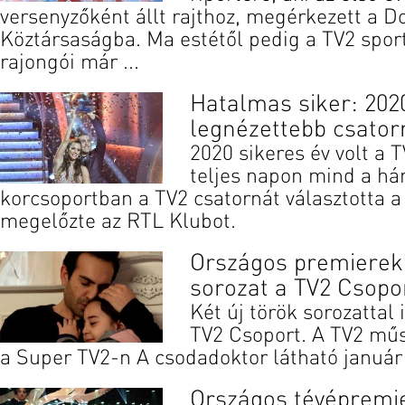
versenyzőként állt rajthoz, megérkezett a D
Köztársaságba. Ma estétől pedig a TV2 sport
rajongói már ...
Hatalmas siker: 2020
legnézettebb csator
2020 sikeres év volt a 
teljes napon mind a há
korcsoportban a TV2 csatornát választotta a
megelőzte az RTL Klubot.
Országos premierek:
sorozat a TV2 Csopo
Két új török sorozattal i
TV2 Csoport. A TV2 mű
a Super TV2-n A csodadoktor látható január 
Országos tévépremi