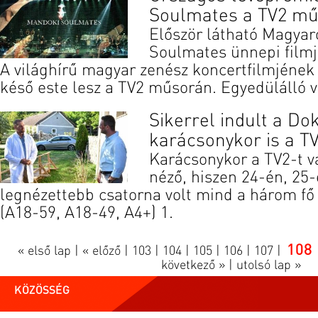
Soulmates a TV2 m
Először látható Magya
Soulmates ünnepi film
A világhírű magyar zenész koncertfilmjének
késő este lesz a TV2 műsorán. Egyedülálló viz
Sikerrel indult a Do
karácsonykor is a TV
Karácsonykor a TV2-t v
néző, hiszen 24-én, 25-
legnézettebb csatorna volt mind a három fő
(A18-59, A18-49, A4+) 1.
108
« első lap
|
« előző
|
103
|
104
|
105
|
106
|
107
|
következő »
|
utolsó lap »
KÖZÖSSÉG