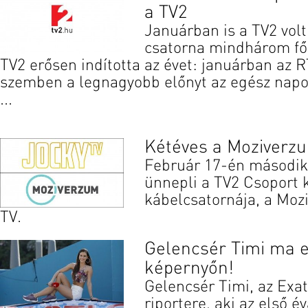
a TV2
Januárban is a TV2 volt
csatorna mindhárom fő
TV2 erősen indította az évet: januárban az 
szemben a legnagyobb előnyt az egész napot 
...
Kétéves a Moziverzu
Február 17-én második
ünnepli a TV2 Csoport 
kábelcsatornája, a Moz
TV.
Gelencsér Timi ma e
képernyőn!
Gelencsér Timi, az Exa
riportere, aki az első