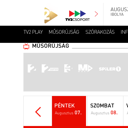
AUGUSZ
IBOLYA
TV2 PLAY
MŰSORÚJSÁG
SZÓRAKOZÁS
IN
MŰSORÚJSÁG
PÉNTEK
SZOMBAT
07.
08.
Augusztus
Augusztus