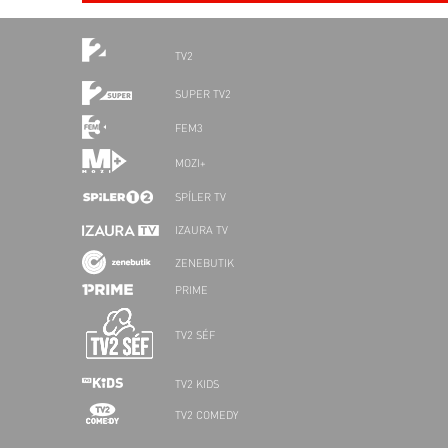
TV2
SUPER TV2
FEM3
MOZI+
SPÍLER TV
IZAURA TV
ZENEBUTIK
PRIME
TV2 SÉF
TV2 KIDS
TV2 COMEDY