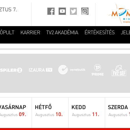
TUS 7.
FÓPULT
KARRIER
TV2 AKADÉMIA
ÉRTÉKESÍTÉS
JEL
VASÁRNAP
HÉTFŐ
KEDD
SZERDA
09.
10.
11.
Augusztus
Augusztus
Augusztus
Augusztus