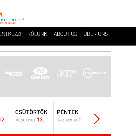
ENTKEZZ!
RÓLUNK
ABOUT US
ÜBER UNS
CSÜTÖRTÖK
PÉNTEK
SZOMBAT
12.
13.
14.
15.
Augusztus
Augusztus
Augusztus