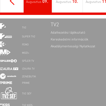
09.
10.
11
Augusztus
Augusztus
Augusztus
TV2
TV2
Adatkezelési tájékoztató
SUPER TV2
Kereskedelmi információk
FEM3
Akadálymentességi Nyilatkozat
MOZI+
SPÍLER TV
IZAURA TV
ZENEBUTIK
PRIME
TV2 SÉF
TV2 KIDS