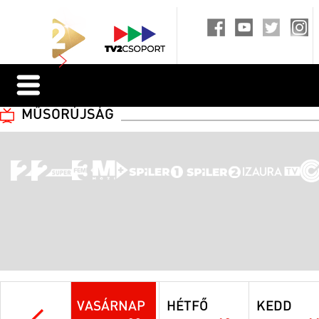
MŰSORÚJSÁG
VASÁRNAP
HÉTFŐ
KEDD