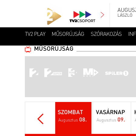
AUGUSZ
LÁSZLÓ
TV2 PLAY
MŰSORÚJSÁG
SZÓRAKOZÁS
IN
MŰSORÚJSÁG
SZOMBAT
VASÁRNAP
08.
09.
Augusztus
Augusztus