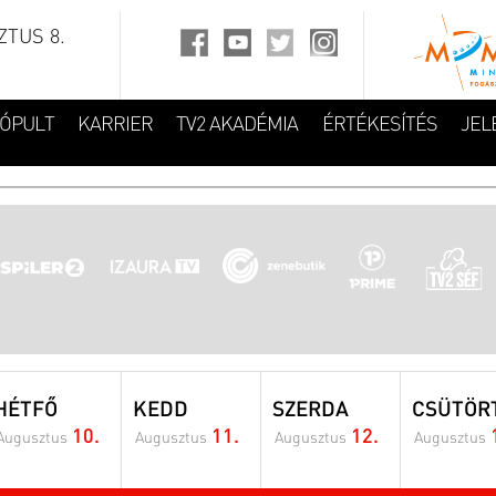
TUS 8.
FÓPULT
KARRIER
TV2 AKADÉMIA
ÉRTÉKESÍTÉS
JEL
HÉTFŐ
KEDD
SZERDA
CSÜTÖR
10.
11.
12.
Augusztus
Augusztus
Augusztus
Augusztus