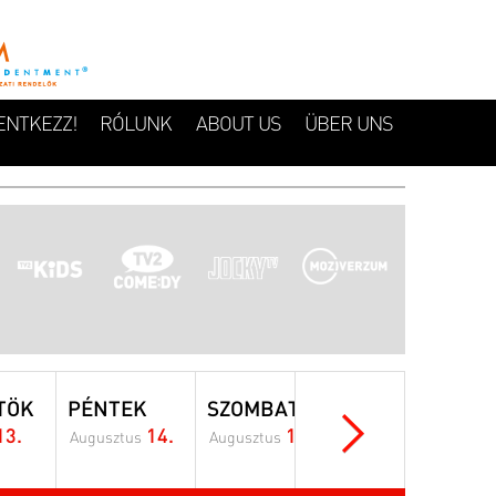
ENTKEZZ!
RÓLUNK
ABOUT US
ÜBER UNS
TÖK
PÉNTEK
SZOMBAT
VASÁRNAP
13.
14.
15.
16.
Augusztus
Augusztus
Augusztus