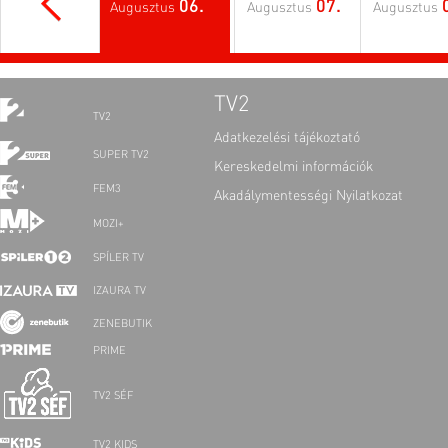
06.
07.
Augusztus
Augusztus
Augusztus
TV2
TV2
Adatkezelési tájékoztató
SUPER TV2
Kereskedelmi információk
FEM3
Akadálymentességi Nyilatkozat
MOZI+
SPÍLER TV
IZAURA TV
ZENEBUTIK
PRIME
TV2 SÉF
TV2 KIDS