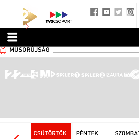
MŰSORÚJSÁG
CSÜTÖRTÖK
PÉNTEK
SZOMBA