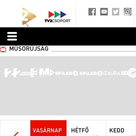
MŰSORÚJSÁG
VASÁRNAP
HÉTFŐ
KEDD