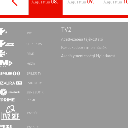
08.
09.
10
Augusztus
Augusztus
Augusztus
TV2
TV2
Adatkezelési tájékoztató
SUPER TV2
Kereskedelmi információk
FEM3
Akadálymentességi Nyilatkozat
MOZI+
SPÍLER TV
IZAURA TV
ZENEBUTIK
PRIME
TV2 SÉF
TV2 KIDS