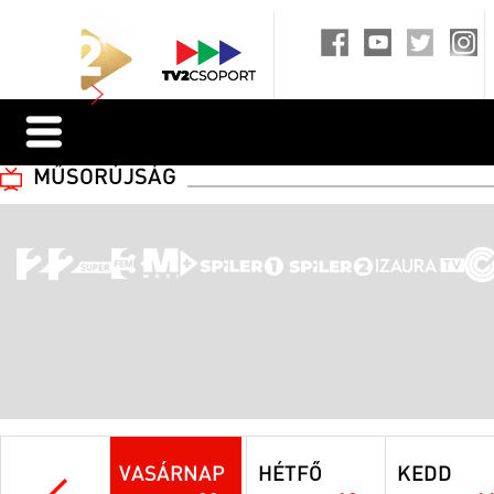
MŰSORÚJSÁG
VASÁRNAP
HÉTFŐ
KEDD