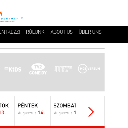
ENTKEZZ!
RÓLUNK
ABOUT US
ÜBER UNS
TÖK
PÉNTEK
SZOMBAT
VASÁRNAP
13.
14.
15.
16.
Augusztus
Augusztus
Augusztus