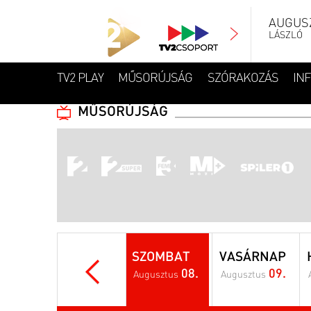
AUGUSZ
LÁSZLÓ
TV2 PLAY
MŰSORÚJSÁG
SZÓRAKOZÁS
IN
MŰSORÚJSÁG
SZOMBAT
VASÁRNAP
08.
09.
Augusztus
Augusztus