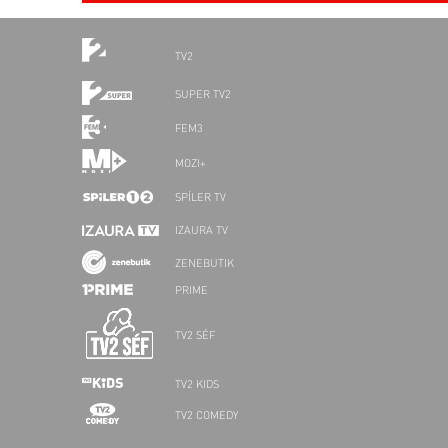
TV2
SUPER TV2
FEM3
MOZI+
SPÍLER TV
IZAURA TV
ZENEBUTIK
PRIME
TV2 SÉF
TV2 KIDS
TV2 COMEDY