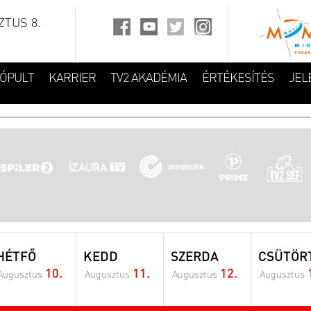
TUS 8.
FÓPULT
KARRIER
TV2 AKADÉMIA
ÉRTÉKESÍTÉS
JEL
HÉTFŐ
KEDD
SZERDA
CSÜTÖR
10.
11.
12.
Augusztus
Augusztus
Augusztus
Augusztus