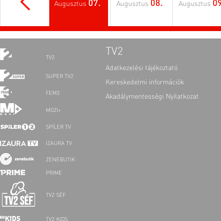
07.
08.
09
Augusztus
Augusztus
Augusztus
TV2
TV2
Adatkezelési tájékoztató
SUPER TV2
Kereskedelmi információk
FEM3
Akadálymentességi Nyilatkozat
MOZI+
SPÍLER TV
IZAURA TV
ZENEBUTIK
PRIME
TV2 SÉF
TV2 KIDS