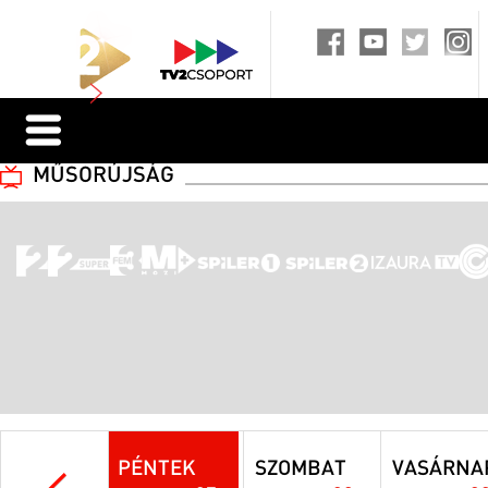
MŰSORÚJSÁG
PÉNTEK
SZOMBAT
VASÁRNA