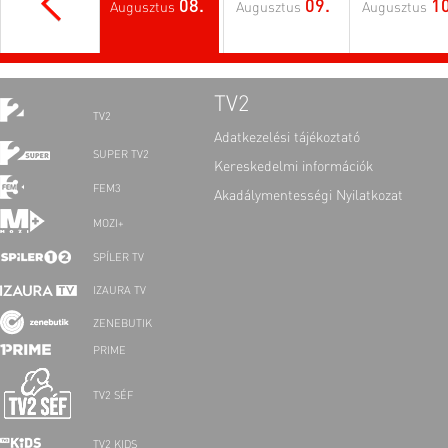
08.
09.
10
Augusztus
Augusztus
Augusztus
TV2
TV2
Adatkezelési tájékoztató
SUPER TV2
Kereskedelmi információk
FEM3
Akadálymentességi Nyilatkozat
MOZI+
SPÍLER TV
IZAURA TV
ZENEBUTIK
PRIME
TV2 SÉF
TV2 KIDS