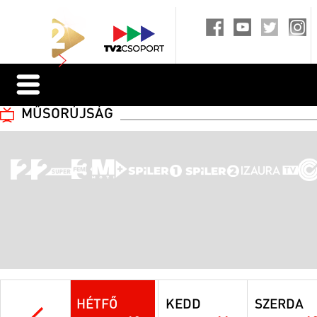
MŰSORÚJSÁG
HÉTFŐ
KEDD
SZERDA