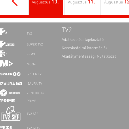
10.
11.
12
Augusztus
Augusztus
Augusztus
TV2
TV2
Adatkezelési tájékoztató
SUPER TV2
Kereskedelmi információk
FEM3
Akadálymentességi Nyilatkozat
MOZI+
SPÍLER TV
IZAURA TV
ZENEBUTIK
PRIME
TV2 SÉF
TV2 KIDS