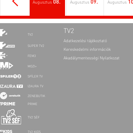
08.
09.
10
Augusztus
Augusztus
Augusztus
TV2
TV2
Adatkezelési tájékoztató
SUPER TV2
Kereskedelmi információk
FEM3
Akadálymentességi Nyilatkozat
MOZI+
SPÍLER TV
IZAURA TV
ZENEBUTIK
PRIME
TV2 SÉF
TV2 KIDS