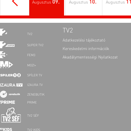
09.
10.
11
Augusztus
Augusztus
Augusztus
TV2
TV2
Adatkezelési tájékoztató
SUPER TV2
Kereskedelmi információk
FEM3
Akadálymentességi Nyilatkozat
MOZI+
SPÍLER TV
IZAURA TV
ZENEBUTIK
PRIME
TV2 SÉF
TV2 KIDS