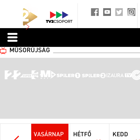
MŰSORÚJSÁG
VASÁRNAP
HÉTFŐ
KEDD