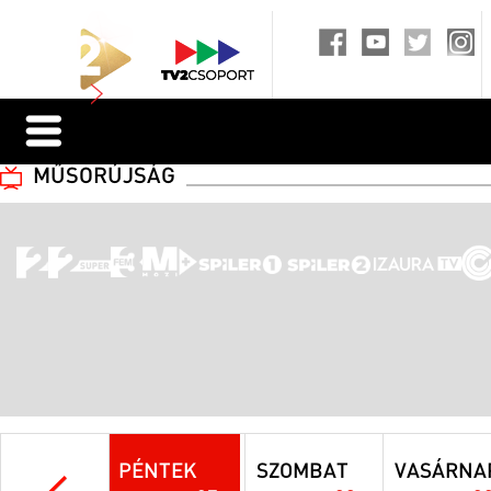
MŰSORÚJSÁG
PÉNTEK
SZOMBAT
VASÁRNA