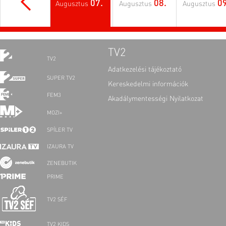
07.
08.
09
Augusztus
Augusztus
Augusztus
TV2
TV2
Adatkezelési tájékoztató
SUPER TV2
Kereskedelmi információk
FEM3
Akadálymentességi Nyilatkozat
MOZI+
SPÍLER TV
IZAURA TV
ZENEBUTIK
PRIME
TV2 SÉF
TV2 KIDS