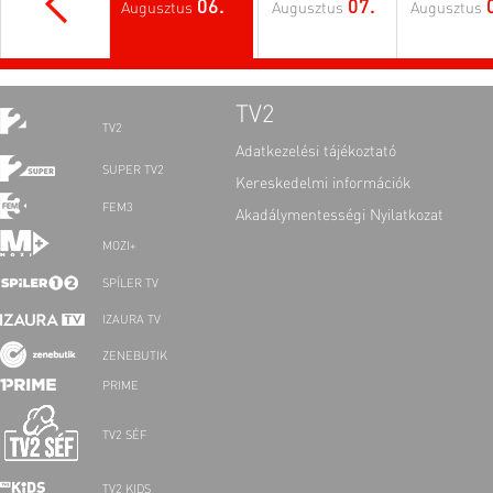
06.
07.
Augusztus
Augusztus
Augusztus
TV2
TV2
Adatkezelési tájékoztató
SUPER TV2
Kereskedelmi információk
FEM3
Akadálymentességi Nyilatkozat
MOZI+
SPÍLER TV
IZAURA TV
ZENEBUTIK
PRIME
TV2 SÉF
TV2 KIDS