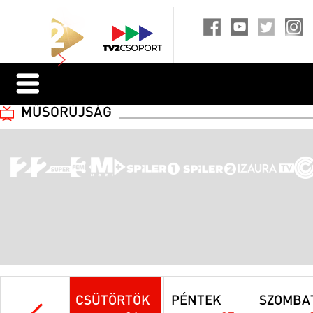
MŰSORÚJSÁG
CSÜTÖRTÖK
PÉNTEK
SZOMBA