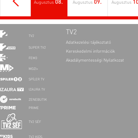
08.
09.
10
Augusztus
Augusztus
Augusztus
TV2
TV2
Adatkezelési tájékoztató
SUPER TV2
Kereskedelmi információk
FEM3
Akadálymentességi Nyilatkozat
MOZI+
SPÍLER TV
IZAURA TV
ZENEBUTIK
PRIME
TV2 SÉF
TV2 KIDS