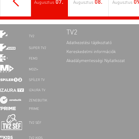
07.
08.
09
Augusztus
Augusztus
Augusztus
TV2
TV2
Adatkezelési tájékoztató
SUPER TV2
Kereskedelmi információk
FEM3
Akadálymentességi Nyilatkozat
MOZI+
SPÍLER TV
IZAURA TV
ZENEBUTIK
PRIME
TV2 SÉF
TV2 KIDS