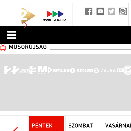
MŰSORÚJSÁG
PÉNTEK
SZOMBAT
VASÁRNA