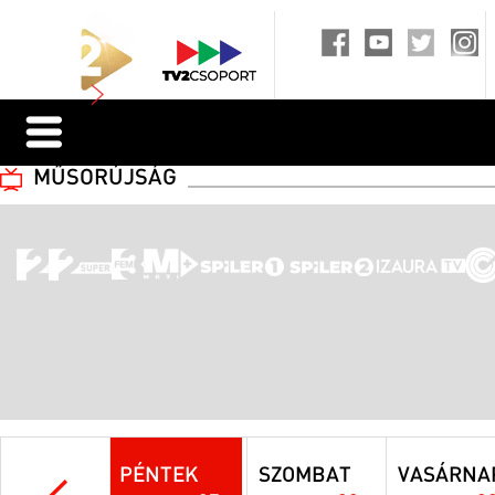
MŰSORÚJSÁG
PÉNTEK
SZOMBAT
VASÁRNA