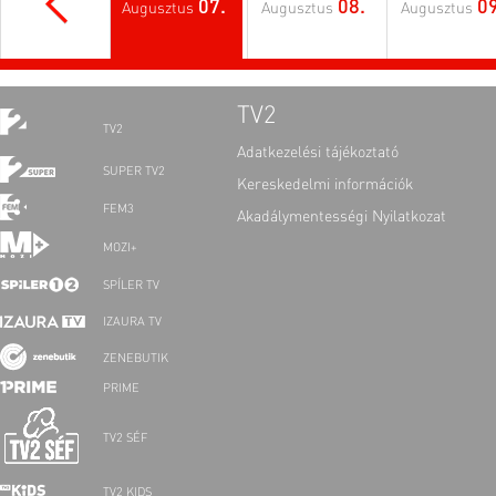
07.
08.
09
Augusztus
Augusztus
Augusztus
TV2
TV2
Adatkezelési tájékoztató
SUPER TV2
Kereskedelmi információk
FEM3
Akadálymentességi Nyilatkozat
MOZI+
SPÍLER TV
IZAURA TV
ZENEBUTIK
PRIME
TV2 SÉF
TV2 KIDS