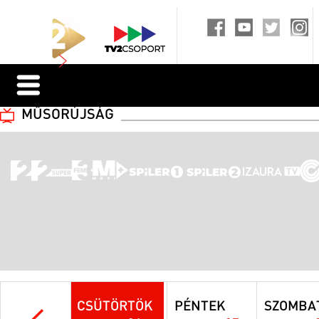
MŰSORÚJSÁG
CSÜTÖRTÖK
PÉNTEK
SZOMBA