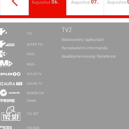
06.
07.
Augusztus
Augusztus
Augusztus
TV2
TV2
Adatkezelési tájékoztató
SUPER TV2
Kereskedelmi információk
FEM3
Akadálymentességi Nyilatkozat
MOZI+
SPÍLER TV
IZAURA TV
ZENEBUTIK
PRIME
TV2 SÉF
TV2 KIDS