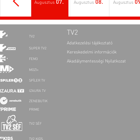
07.
08.
09
Augusztus
Augusztus
Augusztus
TV2
TV2
Adatkezelési tájékoztató
SUPER TV2
Kereskedelmi információk
FEM3
Akadálymentességi Nyilatkozat
MOZI+
SPÍLER TV
IZAURA TV
ZENEBUTIK
PRIME
TV2 SÉF
TV2 KIDS