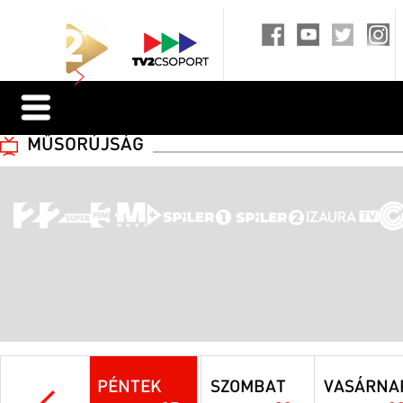
MŰSORÚJSÁG
PÉNTEK
SZOMBAT
VASÁRNA