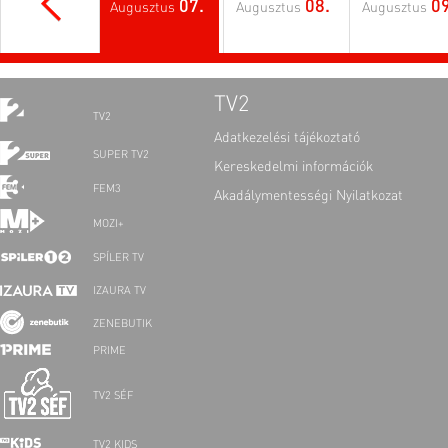
07.
08.
09
Augusztus
Augusztus
Augusztus
TV2
TV2
Adatkezelési tájékoztató
SUPER TV2
Kereskedelmi információk
FEM3
Akadálymentességi Nyilatkozat
MOZI+
SPÍLER TV
IZAURA TV
ZENEBUTIK
PRIME
TV2 SÉF
TV2 KIDS