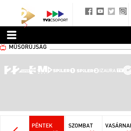
MŰSORÚJSÁG
PÉNTEK
SZOMBAT
VASÁRNA