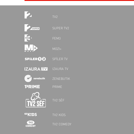
TV2
SUPER TV2
FEM3
MOZI+
SPÍLER TV
IZAURA TV
ZENEBUTIK
PRIME
TV2 SÉF
TV2 KIDS
TV2 COMEDY