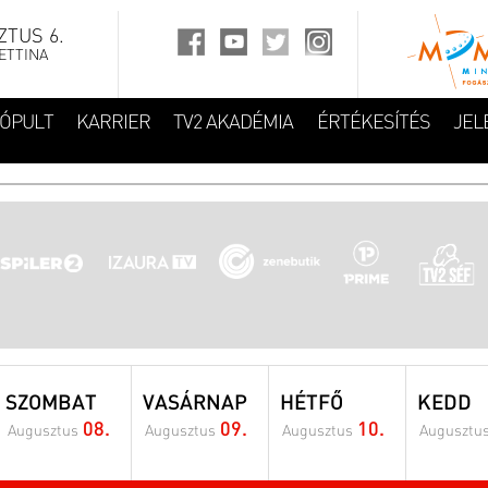
TUS 6.
ETTINA
FÓPULT
KARRIER
TV2 AKADÉMIA
ÉRTÉKESÍTÉS
JEL
SZOMBAT
VASÁRNAP
HÉTFŐ
KEDD
08.
09.
10.
Augusztus
Augusztus
Augusztus
Augusztu