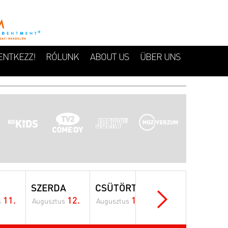
ENTKEZZ!
RÓLUNK
ABOUT US
ÜBER UNS
SZERDA
CSÜTÖRTÖK
PÉNTEK
11.
12.
13.
14.
s
Augusztus
Augusztus
Augusztus