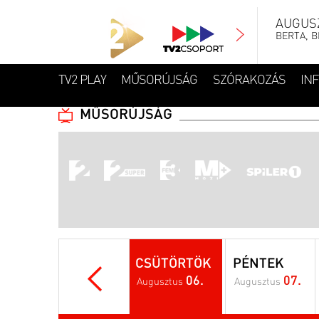
AUGUSZ
BERTA, B
TV2 PLAY
MŰSORÚJSÁG
SZÓRAKOZÁS
IN
MŰSORÚJSÁG
CSÜTÖRTÖK
PÉNTEK
06.
07.
Augusztus
Augusztus