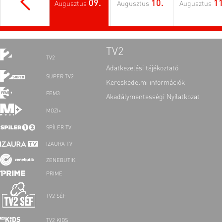
09.
10.
11
Augusztus
Augusztus
Augusztus
TV2
TV2
Adatkezelési tájékoztató
SUPER TV2
Kereskedelmi információk
FEM3
Akadálymentességi Nyilatkozat
MOZI+
SPÍLER TV
IZAURA TV
ZENEBUTIK
PRIME
TV2 SÉF
TV2 KIDS