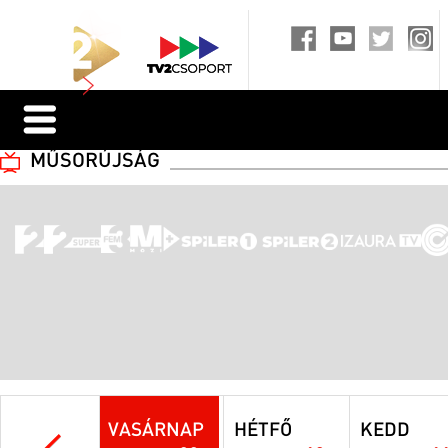
MŰSORÚJSÁG
VASÁRNAP
HÉTFŐ
KEDD