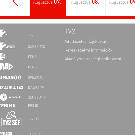
07.
08.
09
Augusztus
Augusztus
Augusztus
TV2
TV2
Adatkezelési tájékoztató
SUPER TV2
Kereskedelmi információk
FEM3
Akadálymentességi Nyilatkozat
MOZI+
SPÍLER TV
IZAURA TV
ZENEBUTIK
PRIME
TV2 SÉF
TV2 KIDS