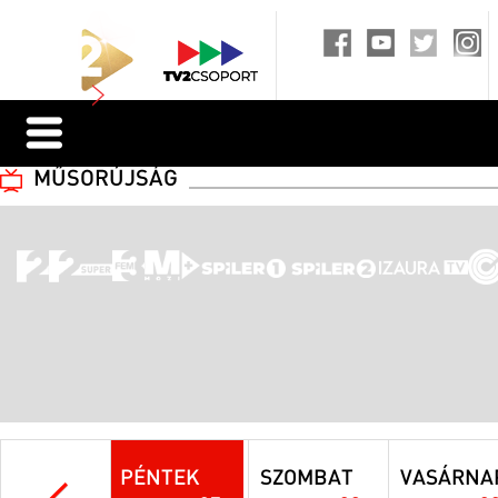
MŰSORÚJSÁG
PÉNTEK
SZOMBAT
VASÁRNA