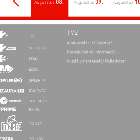
08.
09.
10
Augusztus
Augusztus
Augusztus
TV2
TV2
Adatkezelési tájékoztató
SUPER TV2
Kereskedelmi információk
FEM3
Akadálymentességi Nyilatkozat
MOZI+
SPÍLER TV
IZAURA TV
ZENEBUTIK
PRIME
TV2 SÉF
TV2 KIDS