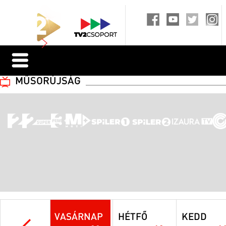
MŰSORÚJSÁG
VASÁRNAP
HÉTFŐ
KEDD