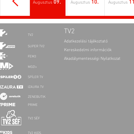
09.
10.
11
Augusztus
Augusztus
Augusztus
TV2
TV2
Adatkezelési tájékoztató
SUPER TV2
Kereskedelmi információk
FEM3
Akadálymentességi Nyilatkozat
MOZI+
SPÍLER TV
IZAURA TV
ZENEBUTIK
PRIME
TV2 SÉF
TV2 KIDS