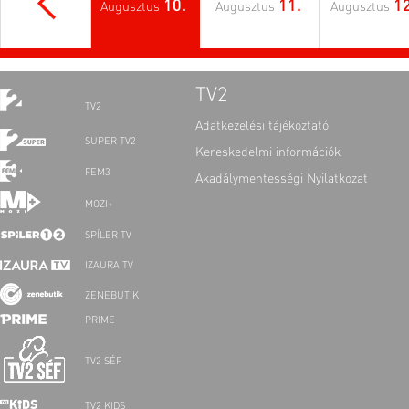
10.
11.
12
Augusztus
Augusztus
Augusztus
TV2
TV2
Adatkezelési tájékoztató
SUPER TV2
Kereskedelmi információk
FEM3
Akadálymentességi Nyilatkozat
MOZI+
SPÍLER TV
IZAURA TV
ZENEBUTIK
PRIME
TV2 SÉF
TV2 KIDS