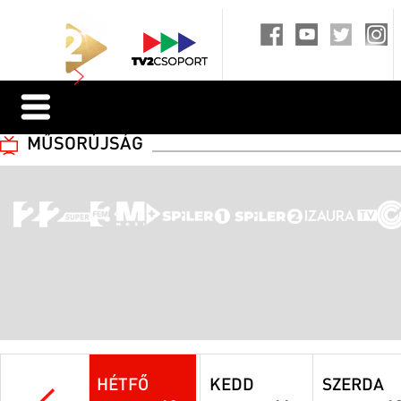
MŰSORÚJSÁG
HÉTFŐ
KEDD
SZERDA