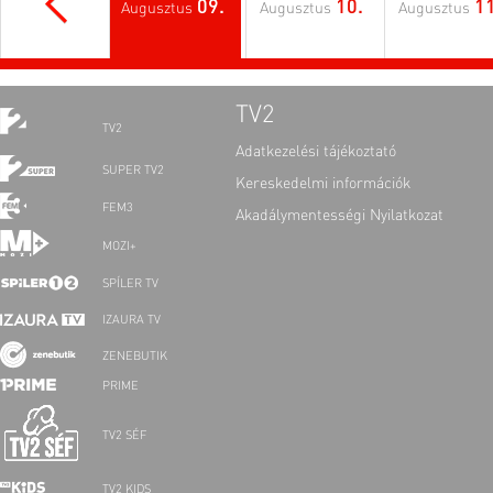
09.
10.
11
Augusztus
Augusztus
Augusztus
TV2
TV2
Adatkezelési tájékoztató
SUPER TV2
Kereskedelmi információk
FEM3
Akadálymentességi Nyilatkozat
MOZI+
SPÍLER TV
IZAURA TV
ZENEBUTIK
PRIME
TV2 SÉF
TV2 KIDS