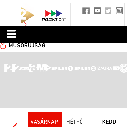
MŰSORÚJSÁG
VASÁRNAP
HÉTFŐ
KEDD